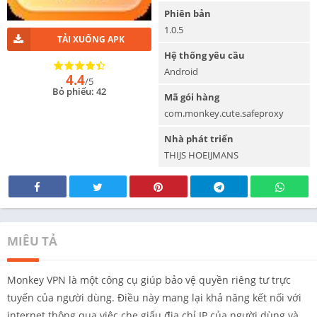
Phiên bản
1.0.5
TẢI XUỐNG APK
Hệ thống yêu cầu
Android
4.4
/5
Bỏ phiếu: 42
Mã gói hàng
com.monkey.cute.safeproxy
Nhà phát triển
THIJS HOEIJMANS
MIÊU TẢ
Monkey VPN là một công cụ giúp bảo vệ quyền riêng tư trực
tuyến của người dùng. Điều này mang lại khả năng kết nối với
internet thông qua việc che giấu địa chỉ IP của người dùng và