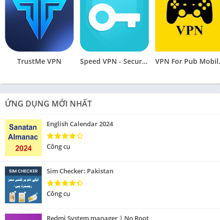
TrustMe VPN
Speed VPN - Secure VPN Proxy
VPN Fo
ỨNG DỤNG MỚI NHẤT
English Calendar 2024
Công cụ
Sim Checker: Pakistan
Công cụ
Redmi System manager | No Root