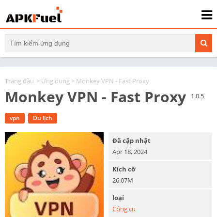
Trang đầu
>
Ứng dụng
> Monkey VPN - Fast Proxy
Monkey VPN - Fast Proxy
1.0.5
vpn
Du lịch
Đã cập nhật
Apr 18, 2024
Kích cỡ
26.07M
loại
Công cụ