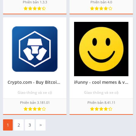
Phiên bản 1.3.3
Phiên bản 4.0
Crypto.com - Buy Bitcoin, SHIB
iFunny - cool memes & videos
Giao thông và xe cộ
Giao thông và xe cộ
Phiên bản 3.181.01
Phiên bản 8.41.11
1
2
3
>