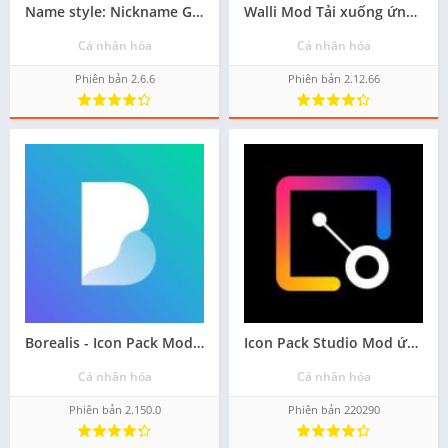
Name style: Nickname Generator tải trò chơi về máy điện thoại miễn phí
Walli Mod Tải xuống ứng dụng - Miễn phí
Cá nhân hóa
Cá nhân hóa
Phiên bản 2.6.6
Phiên bản 2.12.66
Borealis - Icon Pack Mod tải phiên bản android mới nhất - Miễn phí
Icon Pack Studio Mod ứng dụng apk hay cho android - Tải về
Cá nhân hóa
Cá nhân hóa
Phiên bản 2.150.0
Phiên bản 220290