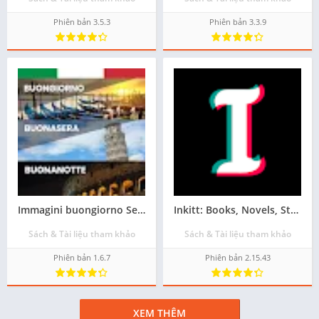
Phiên bản 3.5.3
Phiên bản 3.3.9
Immagini buongiorno Sera Notte phiên bản android mới nhất - Tải về
Inkitt: Books, Novels, Stories cài apk cho android - Miễn phí
Sách & Tài liệu tham khảo
Sách & Tài liệu tham khảo
Phiên bản 1.6.7
Phiên bản 2.15.43
XEM THÊM