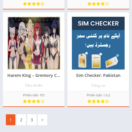
Harem King – Gremory Corruption
Sim Checker: Pakistan
Tiêu khiển
Công cụ
Phiên bản 101
Phiên bản 1.0.2
1
2
3
>