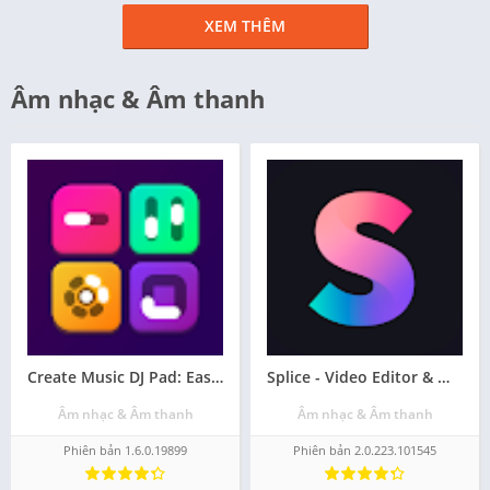
XEM THÊM
Âm nhạc & Âm thanh
Create Music DJ Pad: Easy Beat cài apk cho android
Splice - Video Editor & Maker download ứng dụng android - Miễn phí
Âm nhạc & Âm thanh
Âm nhạc & Âm thanh
Phiên bản 1.6.0.19899
Phiên bản 2.0.223.101545