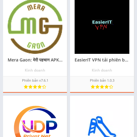
Mera Gaon: मेरी पहचान APK cho Android - Tải về
EasierIT VPN tải phiên bản android mới nhất
Kinh doanh
Kinh doanh
Phiên bản v7.6.1
Phiên bản 1.0.3