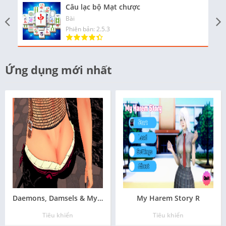
Câu lạc bộ Mạt chược
Bài
Phiên bản: 2.5.3
Ứng dụng mới nhất
Daemons, Damsels & Mythical Milfs
My Harem Story R
Tiêu khiển
Tiêu khiển