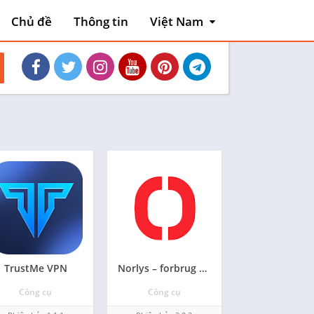
Chủ đề
Thông tin
Việt Nam
English
 mạo
Việt Nam
game
TrustMe VPN
Norlys – forbrug og elpriser
Công cụ
Công cụ