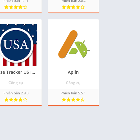
Phiên bản 1.1.1
Phiên bản 2.0.2
 hỏi
Case Tracker US Immigration
Aplin
Công cụ
Công cụ
Phiên bản 2.9.3
Phiên bản 5.5.1