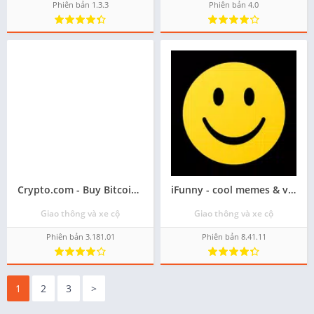
Phiên bản 1.3.3
Phiên bản 4.0
Crypto.com - Buy Bitcoin, SHIB
iFunny - cool memes & videos
Giao thông và xe cộ
Giao thông và xe cộ
Phiên bản 3.181.01
Phiên bản 8.41.11
1
2
3
>