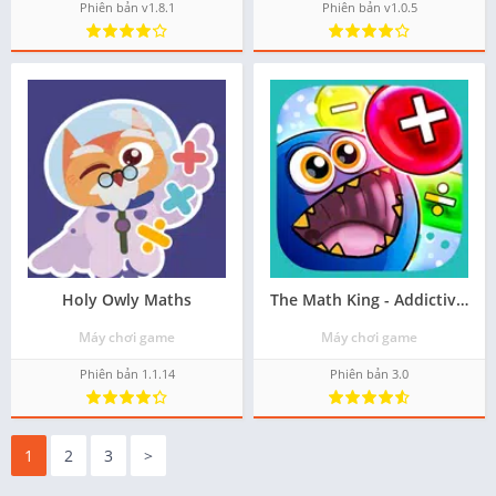
Phiên bản v1.8.1
Phiên bản v1.0.5
Holy Owly Maths
The Math King - Addictive Game
Máy chơi game
Máy chơi game
Phiên bản 1.1.14
Phiên bản 3.0
1
2
3
>