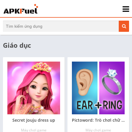
Giáo dục
Secret Jouju dress up
Pictoword: Trò chơi chữ trí óc
Máy chơi game
Máy chơi game