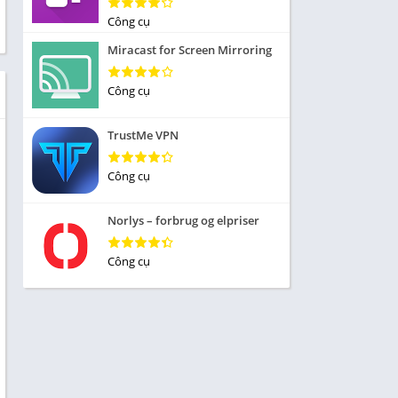
Nhập vai
Công cụ
ức
Mô phỏng
Miracast for Screen Mirroring
 Thể
Chiến lược
Công cụ
Trả lời câu hỏi
TrustMe VPN
 Demo
 sống
Công cụ
iều
Norlys – forbrug og elpriser
Công cụ
 Âm
ủa
 tập
ạp chí
n cái