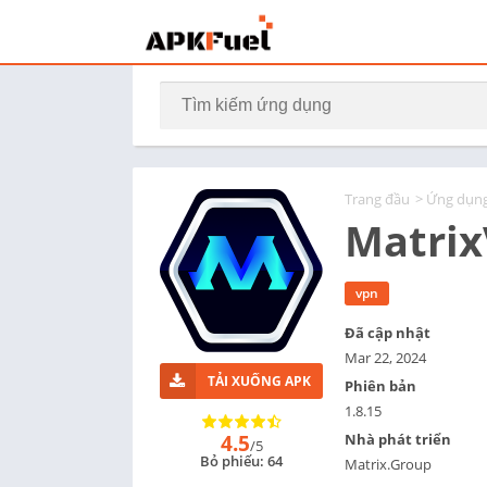
Trang đầu
>
Ứng dụn
Matri
vpn
Đã cập nhật
Mar 22, 2024
TẢI XUỐNG APK
Phiên bản
1.8.15
4.5
Nhà phát triển
/5
Bỏ phiếu: 64
Matrix.Group