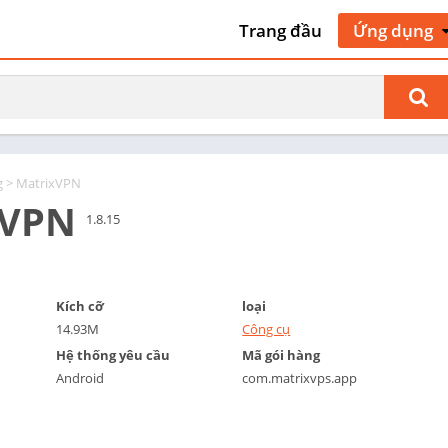
Trang đầu
Ứng dụng
Nghệ thuật 
kế
Giao thông 
cộ
Làm đẹp
g
> MatrixVPN
Sách & Tài 
xVPN
tham khảo
1.8.15
Kinh doanh
Truyện tra
Giao tiếp
Kích cỡ
loại
14.93M
Công cụ
Hẹn hò
Hệ thống yêu cầu
Mã gói hàng
Giáo dục
Android
com.matrixvps.app
Giải trí
Sự kiện