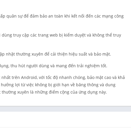
Cá nhân hó
Quay phim
cấp quân sự để đảm bảo an toàn khi kết nối đến các mạng công
Làm việc
Mua sắm
 dùng truy cập các trang web bị kiểm duyệt và không thể truy
Xã hội
Thể thao
p nhật thường xuyên để cải thiện hiệu suất và bảo mật.
Công cụ
Sổ tay du lị
dụng, thu hút người dùng và mang đến trải nghiệm tốt.
Thời tiết
 nhất trên Android, với tốc độ nhanh chóng, bảo mật cao và khả
Trình phát 
hưởng lợi từ việc không bị giới hạn về băng thông và dung
chỉnh sửa v
ật thường xuyên là những điểm cộng của ứng dụng này.