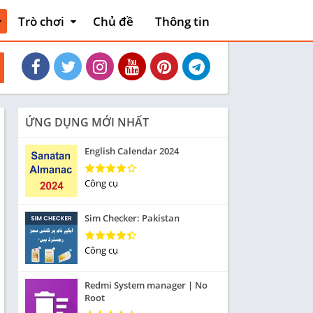
Trò chơi
Chủ đề
Thông tin
thiết
Hoạt động
Phiêu lưu mạo
và xe
hiểm
Máy chơi game
Bài
ỨNG DỤNG MỚI NHẤT
liệu
Thẻ bài
English Calendar 2024
Sòng bạc
Tiêu khiển
Công cụ
nh
Giáo dục
Sim Checker: Pakistan
Âm nhạc
Từ
Công cụ
Yêu thích
Redmi System manager | No
Ghép hình
Root
Cuộc đua