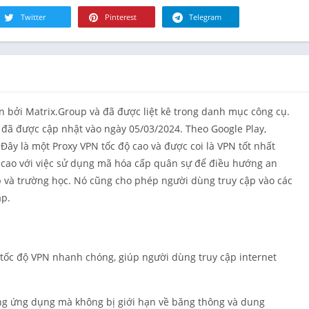
Tài chính
Twitter
Pinterest
Telegram
Đồ ăn & Th
uống
Sức khỏe &
hình
Nhà ở
 bởi Matrix.Group và đã được liệt kê trong danh mục công cụ.
Thư viện &
à đã được cập nhật vào ngày 05/03/2024. Theo Google Play,
Phong cách
Đây là một Proxy VPN tốc độ cao và được coi là VPN tốt nhất
Bản đồ & Đ
 cao với việc sử dụng mã hóa cấp quân sự để điều hướng an
hướng
 và trường học. Nó cũng cho phép người dùng truy cập vào các
Y học
ập.
Âm nhạc &
thanh
Lựa chọn c
người biên
 tốc độ VPN nhanh chóng, giúp người dùng truy cập internet
Tin tức & T
Nuôi dạy co
ng ứng dụng mà không bị giới hạn về băng thông và dung