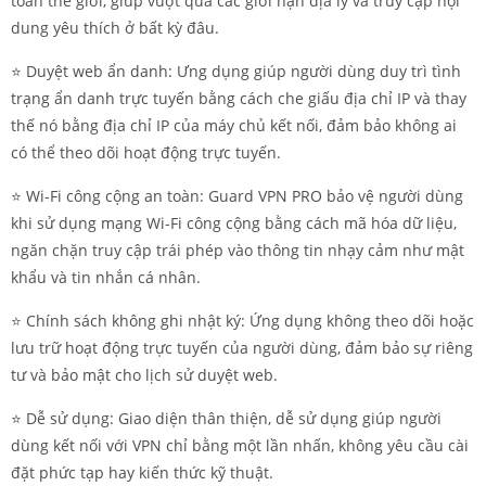
toàn thế giới, giúp vượt qua các giới hạn địa lý và truy cập nội
dung yêu thích ở bất kỳ đâu.
⭐️ Duyệt web ẩn danh: Ưng dụng giúp người dùng duy trì tình
trạng ẩn danh trực tuyến bằng cách che giấu địa chỉ IP và thay
thế nó bằng địa chỉ IP của máy chủ kết nối, đảm bảo không ai
có thể theo dõi hoạt động trực tuyến.
⭐️ Wi-Fi công cộng an toàn: Guard VPN PRO bảo vệ người dùng
khi sử dụng mạng Wi-Fi công cộng bằng cách mã hóa dữ liệu,
ngăn chặn truy cập trái phép vào thông tin nhạy cảm như mật
khẩu và tin nhắn cá nhân.
⭐️ Chính sách không ghi nhật ký: Ứng dụng không theo dõi hoặc
lưu trữ hoạt động trực tuyến của người dùng, đảm bảo sự riêng
tư và bảo mật cho lịch sử duyệt web.
⭐️ Dễ sử dụng: Giao diện thân thiện, dễ sử dụng giúp người
dùng kết nối với VPN chỉ bằng một lần nhấn, không yêu cầu cài
đặt phức tạp hay kiến thức kỹ thuật.