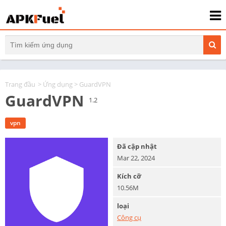
Trang đầu
>
Ứng dụng
> GuardVPN
GuardVPN
1.2
vpn
Đã cập nhật
Mar 22, 2024
Kích cỡ
10.56M
loại
Công cụ