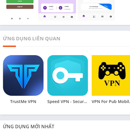
ỨNG DỤNG LIÊN QUAN
TrustMe VPN
Speed VPN - Secure VPN Proxy
VPN Fo
ỨNG DỤNG MỚI NHẤT