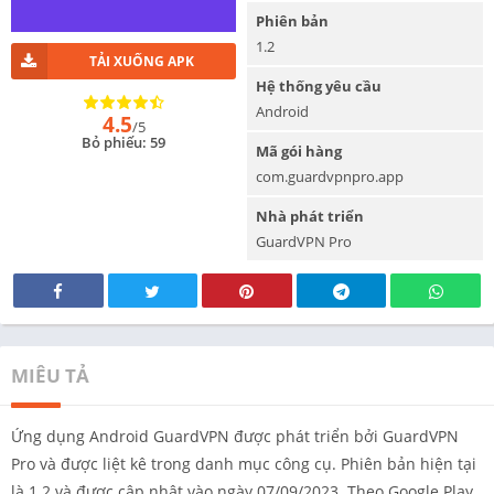
Phiên bản
1.2
TẢI XUỐNG APK
Hệ thống yêu cầu
Android
4.5
/5
Bỏ phiếu: 59
Mã gói hàng
com.guardvpnpro.app
Nhà phát triển
GuardVPN Pro
MIÊU TẢ
Ứng dụng Android GuardVPN được phát triển bởi GuardVPN
Pro và được liệt kê trong danh mục công cụ. Phiên bản hiện tại
là 1.2 và được cập nhật vào ngày 07/09/2023. Theo Google Play,