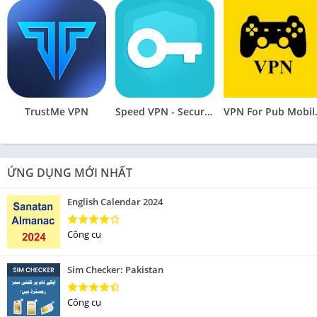
TrustMe VPN
Speed VPN - Secure VPN Proxy
VPN Fo
ỨNG DỤNG MỚI NHẤT
English Calendar 2024
Công cụ
Sim Checker: Pakistan
Công cụ