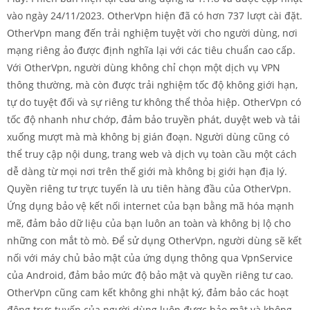
vào ngày 24/11/2023. OtherVpn hiện đã có hơn 737 lượt cài đặt.
OtherVpn mang đến trải nghiệm tuyệt vời cho người dùng, nơi
mạng riêng ảo được định nghĩa lại với các tiêu chuẩn cao cấp.
Với OtherVpn, người dùng không chỉ chọn một dịch vụ VPN
thông thường, mà còn được trải nghiệm tốc độ không giới hạn,
tự do tuyệt đối và sự riêng tư không thể thỏa hiệp. OtherVpn có
tốc độ nhanh như chớp, đảm bảo truyền phát, duyệt web và tải
xuống mượt mà mà không bị gián đoạn. Người dùng cũng có
thể truy cập nội dung, trang web và dịch vụ toàn cầu một cách
dễ dàng từ mọi nơi trên thế giới mà không bị giới hạn địa lý.
Quyền riêng tư trực tuyến là ưu tiên hàng đầu của OtherVpn.
Ứng dụng bảo vệ kết nối internet của bạn bằng mã hóa mạnh
mẽ, đảm bảo dữ liệu của bạn luôn an toàn và không bị lộ cho
những con mắt tò mò. Để sử dụng OtherVpn, người dùng sẽ kết
nối với máy chủ bảo mật của ứng dụng thông qua VpnService
của Android, đảm bảo mức độ bảo mật và quyền riêng tư cao.
OtherVpn cũng cam kết không ghi nhật ký, đảm bảo các hoạt
động trực tuyến của người dùng luôn được bảo mật và không