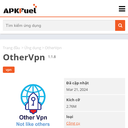
Trang đầu
>
Ứng dụng
> OtherVpn
OtherVpn
1.1.8
vpn
Đã cập nhật
Mar 21, 2024
Kích cỡ
2.76M
loại
Công cụ