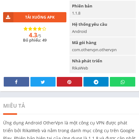
Phiên bản
1.1.8
TẢI XUỐNG APK
Hệ thống yêu cầu
Android
4.3
/5
Bỏ phiếu: 49
Mã gói hàng
com.othervpn.othervpn
Nhà phát triển
RikaWeb
MIÊU TẢ
Ứng dụng Android OtherVpn là một công cụ VPN được phát
triển bởi RikaWeb và nằm trong danh mục công cụ trên Google
Play. Phiên bản hiện tại của ứng dụng là 1.1.8 và được cập nhật