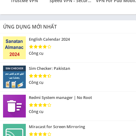
TrustMe VPN
Speed VPN - Secure VPN Proxy
VPN Fo
ỨNG DỤNG MỚI NHẤT
English Calendar 2024
Công cụ
Sim Checker: Pakistan
Công cụ
Redmi System manager | No Root
Công cụ
Miracast for Screen Mirroring