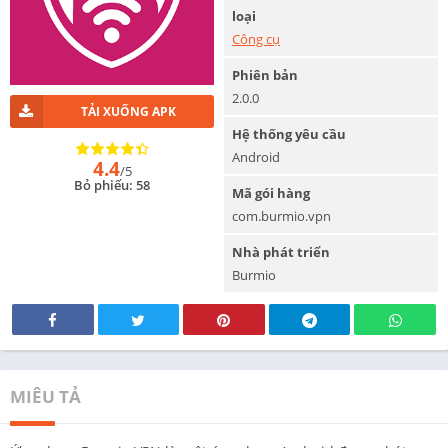
loại
Công cụ
Phiên bản
2.0.0
TẢI XUỐNG APK
Hệ thống yêu cầu
Android
4.4
/5
Bỏ phiếu: 58
Mã gói hàng
com.burmio.vpn
Nhà phát triển
Burmio
MIÊU TẢ