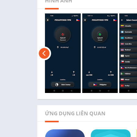
HÌNH ẢNH
ỨNG DỤNG LIÊN QUAN