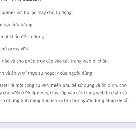
Cá nhân hó
lippines với bộ lọc máy chủ tự động.
Quay phim
Làm việc
i hạn lưu lượng.
Mua sắm
 mật khẩu để sử dụng.
Xã hội
 chủ proxy VPN.
Thể thao
Công cụ
ối nào và cho phép truy cập vào các trang web bị chặn.
Sổ tay du lị
h và ẩn vị trí thực sự hoặc IP của người dùng.
Thời tiết
ster là một công cụ VPN miễn phí, dễ sử dụng và ổn định, cho
Trình phát 
chỉnh sửa v
 chủ VPN ở Philippines, truy cập vào các trang web bị chặn và
 có những tính năng hữu ích và thu hút người dùng nhấp để tải