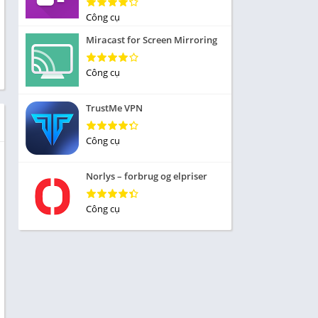
Nhập vai
Công cụ
ức
Mô phỏng
Miracast for Screen Mirroring
 Thể
Chiến lược
Công cụ
Trả lời câu hỏi
TrustMe VPN
 Demo
 sống
Công cụ
iều
Norlys – forbrug og elpriser
Công cụ
 Âm
ủa
 tập
ạp chí
n cái