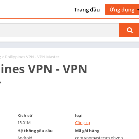
Trang đầu
Ứng dụng
Nghệ thuật 
kế
Giao thông 
cộ
Làm đẹp
g
> Philippines VPN - VPN Master
Sách & Tài 
pines VPN - VPN
tham khảo
Kinh doanh
r
Truyện tra
Giao tiếp
Hẹn hò
Giáo dục
Kích cỡ
loại
Giải trí
15.01M
Công cụ
Sự kiện
Hệ thống yêu cầu
Mã gói hàng
Android
com.vpnmastersm.phvpn