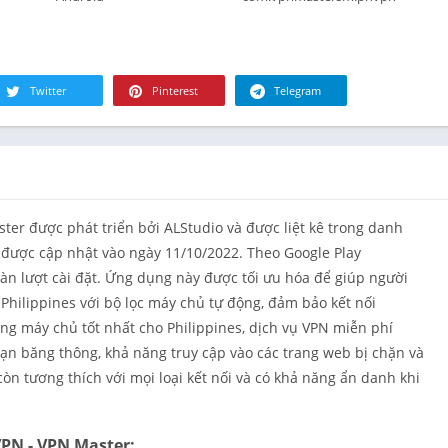
Tài chính
Đồ ăn & Th
uống
Sức khỏe &
Twitter
Pinterest
Telegram
hình
Nhà ở
Thư viện &
Phong cách
Bản đồ & Đ
er được phát triển bởi ALStudio và được liệt kê trong danh
hướng
ã được cập nhật vào ngày 11/10/2022. Theo Google Play
Y học
àn lượt cài đặt. Ứng dụng này được tối ưu hóa để giúp người
Âm nhạc &
Philippines với bộ lọc máy chủ tự động, đảm bảo kết nối
thanh
ng máy chủ tốt nhất cho Philippines, dịch vụ VPN miễn phí
Lựa chọn c
hạn băng thông, khả năng truy cập vào các trang web bị chặn và
người biên
òn tương thích với mọi loại kết nối và có khả năng ẩn danh khi
Tin tức & T
Nuôi dạy co
VPN - VPN Master: