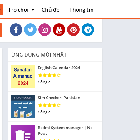
Trò chơi
Chủ đề
Thông tin
thiết
Hoạt động
Phiêu lưu mạo
và xe
hiểm
Máy chơi game
Bài
ỨNG DỤNG MỚI NHẤT
liệu
Thẻ bài
English Calendar 2024
Sòng bạc
Tiêu khiển
Công cụ
nh
Giáo dục
Sim Checker: Pakistan
Âm nhạc
Từ
Công cụ
Yêu thích
Redmi System manager | No
Ghép hình
Root
Cuộc đua