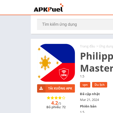
Trang đầu
>
Ứng dụn
Philip
Maste
1.5
vpn
Du lịch
TẢI XUỐNG APK
Đã cập nhật
Mar 21, 2024
4.2
/5
Phiên bản
Bỏ phiếu: 72
1.5