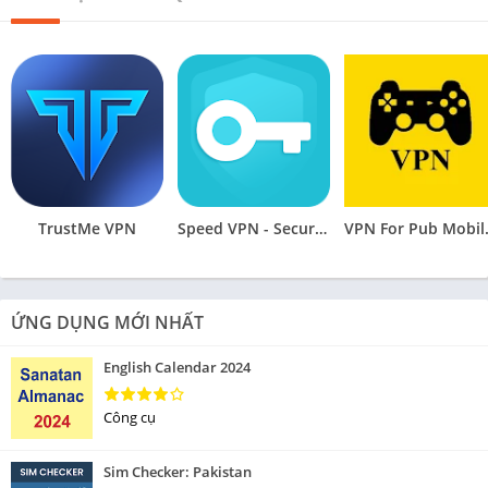
TrustMe VPN
Speed VPN - Secure VPN Proxy
VPN Fo
ỨNG DỤNG MỚI NHẤT
English Calendar 2024
Công cụ
Sim Checker: Pakistan