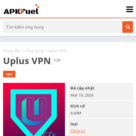
Trang đầu
>
Ứng dụng
> Uplus VPN
Uplus VPN
1.01
vpn
Đã cập nhật
Mar 19, 2024
Kích cỡ
6.69M
loại
Công cụ