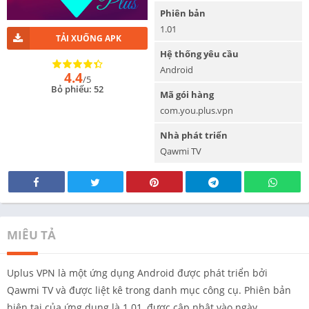
Phiên bản
1.01
TẢI XUỐNG APK
Hệ thống yêu cầu
Android
4.4
/5
Bỏ phiếu: 52
Mã gói hàng
com.you.plus.vpn
Nhà phát triển
Qawmi TV
MIÊU TẢ
Uplus VPN là một ứng dụng Android được phát triển bởi
Qawmi TV và được liệt kê trong danh mục công cụ. Phiên bản
hiện tại của ứng dụng là 1.01, được cập nhật vào ngày