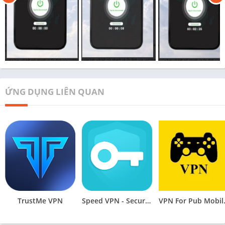
ỨNG DỤNG LIÊN QUAN
TrustMe VPN
Speed VPN - Secure VPN Proxy
VPN Fo