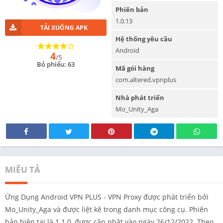
Phiên bản
1.0.13
TẢI XUỐNG APK
Hệ thống yêu cầu
Android
4
/5
Bỏ phiếu: 63
Mã gói hàng
com.altered.vpnplus
Nhà phát triển
Mo_Unity_Aga
MIÊU TẢ
Ứng Dụng Android VPN PLUS - VPN Proxy được phát triển bởi
Mo_Unity_Aga và được liệt kê trong danh mục công cụ. Phiên
bản hiện tại là 1.1.0, được cập nhật vào ngày 26/12/2022. Theo