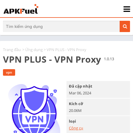
Trang đầu
>
Ứng dụng
> VPN PLUS - VPN Proxy
VPN PLUS - VPN Proxy
1.0.13
vpn
Đã cập nhật
Mar 06, 2024
Kích cỡ
20.06M
loại
Công cụ