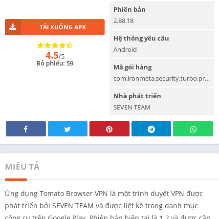
Phiên bản
2.88.18
TẢI XUỐNG APK
Hệ thống yêu cầu
Android
4.5
/5
Bỏ phiếu: 59
Mã gói hàng
com.ironmeta.security.turbo.proxy.vpntomato.pro
Nhà phát triển
SEVEN TEAM
MIÊU TẢ
Ứng dụng Tomato Browser VPN là một trình duyệt VPN được
phát triển bởi SEVEN TEAM và được liệt kê trong danh mục
công cụ trên Google Play. Phiên bản hiện tại là 1.2 và được cập