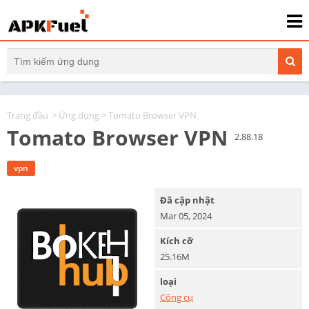
Trang đầu
>
Ứng dụng
> Tomato Browser VPN
Tomato Browser VPN
2.88.18
vpn
Đã cập nhật
Mar 05, 2024
Kích cỡ
25.16M
loại
Công cụ