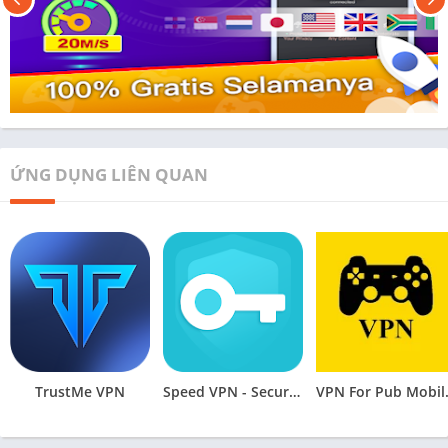
ỨNG DỤNG LIÊN QUAN
TrustMe VPN
Speed VPN - Secure VPN Proxy
VPN Fo