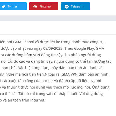
Tài chính
Twitter
Pinterest
Telegram
Đồ ăn & Th
uống
Sức khỏe &
hình
Nhà ở
ển bởi GMA School và được liệt kê trong danh mục công cụ.
Thư viện &
ã được cập nhật vào ngày 08/09/2023. Theo Google Play, GMA
Phong cách
o ra các đường hầm VPN đáng tin cậy cho phép người dùng
Bản đồ & Đ
 nối tốc độ cao và đáng tin cậy, người dùng có thể tận hưởng tất
hướng
bị hạn chế. Đặc biệt, ứng dụng này đảm bảo tính ẩn danh và
Y học
ông nghệ mã hóa tiên tiến.Ngoài ra, GMA VPN đảm bảo an ninh
Âm nhạc &
i các cuộc tấn công của hacker và đánh cắp dữ liệu. Người
thanh
ý và thưởng thức nội dung yêu thích mọi lúc mọi nơi. Ứng dụng
Lựa chọn c
có thể cài đặt nó chỉ trong vài cú nhấp chuột. Với ứng dụng
người biên
 và an toàn trên Internet.
Tin tức & T
Nuôi dạy co