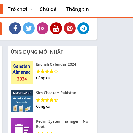
Trò chơi
Chủ đề
Thông tin
thiết
Hoạt động
Phiêu lưu mạo
và xe
hiểm
Máy chơi game
Bài
ỨNG DỤNG MỚI NHẤT
liệu
Thẻ bài
English Calendar 2024
Sòng bạc
Tiêu khiển
Công cụ
nh
Giáo dục
Sim Checker: Pakistan
Âm nhạc
Từ
Công cụ
Yêu thích
Redmi System manager | No
Ghép hình
Root
Cuộc đua