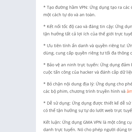
* Tạo đường hầm VPN: Ứng dụng tạo ra các đ
một cách tự do và an toàn.
* Kết nối tốc độ cao và đáng tin cậy: Ứng dụ
tận hưởng tất cả lợi ích của thế giới trực tu
* Ưu tiên tính ẩn danh và quyền riêng tư: Ứ
dùng, cung cấp quyền riêng tư tối đa thông 
* Bảo vệ an ninh trực tuyến: Ứng dụng đảm 
cuộc tấn công của hacker và đánh cắp dữ liệ
* Bỏ chặn nội dung địa lý: Ứng dụng cho phé
các bộ phim, chương trình truyền hình và
âm
* Dễ sử dụng: Ứng dụng được thiết kế dễ sử d
có thể tận hưởng sự tự do lướt web trực tuy
Kết luận: Ứng dụng GMA VPN là một công cụ 
danh trực tuyến. Nó cho phép người dùng truy