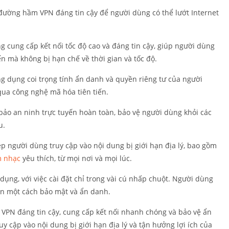
Cá nhân hó
ường hầm VPN đáng tin cậy để người dùng có thể lướt Internet
Quay phim
Làm việc
ng cung cấp kết nối tốc độ cao và đáng tin cậy, giúp người dùng
Mua sắm
yến mà không bị hạn chế về thời gian và tốc độ.
Xã hội
ng dụng coi trọng tính ẩn danh và quyền riêng tư của người
Thể thao
qua công nghệ mã hóa tiên tiến.
Công cụ
bảo an ninh trực tuyến hoàn toàn, bảo vệ người dùng khỏi các
Sổ tay du lị
u.
Thời tiết
Trình phát 
p người dùng truy cập vào nội dung bị giới hạn địa lý, bao gồm
chỉnh sửa v
 nhạc
yêu thích, từ mọi nơi và mọi lúc.
ụng, với việc cài đặt chỉ trong vài cú nhấp chuột. Người dùng
ến một cách bảo mật và ẩn danh.
VPN đáng tin cậy, cung cấp kết nối nhanh chóng và bảo vệ ẩn
 cập vào nội dung bị giới hạn địa lý và tận hưởng lợi ích của