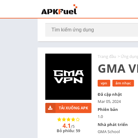
Trang đầu
>
Ứng dụn
GMA V
vpn
âm nhạc
Đã cập nhật
Mar 05, 2024
TẢI XUỐNG APK
Phiên bản
1.0
4.1
Nhà phát triển
/5
Bỏ phiếu: 59
GMA School