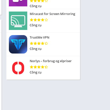
Nhập vai
Công cụ
ức
Mô phỏng
Miracast for Screen Mirroring
 Thể
Chiến lược
Công cụ
Trả lời câu hỏi
TrustMe VPN
 Demo
 sống
Công cụ
iều
Norlys – forbrug og elpriser
Công cụ
 Âm
ủa
 tập
ạp chí
n cái