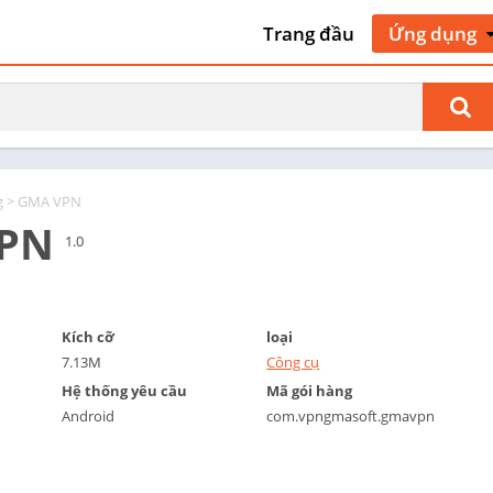
Trang đầu
Ứng dụng
Nghệ thuật 
kế
Giao thông 
cộ
Làm đẹp
g
> GMA VPN
Sách & Tài 
PN
tham khảo
1.0
Kinh doanh
Truyện tra
Giao tiếp
Kích cỡ
loại
7.13M
Công cụ
Hẹn hò
Hệ thống yêu cầu
Mã gói hàng
Giáo dục
Android
com.vpngmasoft.gmavpn
Giải trí
Sự kiện