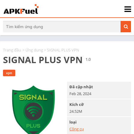
Trang đầu
>
Ứng dụng
> SIGNAL PLUS VPN
SIGNAL PLUS VPN
1.0
vpn
Đã cập nhật
Feb 28, 2024
Kích cỡ
24.52M
loại
Công cụ