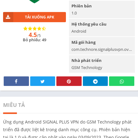
Phiên bản
1.0
TẢI XUỐNG APK
Hệ thống yêu cầu
Android
4.5
/5
Bỏ phiếu: 49
Mã gói hàng
com.technore.signalplusvpn.ovpn3
Nhà phát triển
GSM Technology
MIÊU TẢ
Ứng dụng Android SIGNAL PLUS VPN do GSM Technology phát
triển đã được liệt kê trong danh mục công cụ. Phiên bản hiện
tại là 1.0 và được cập nhật vào ngày 03/09/2023. Theo Google