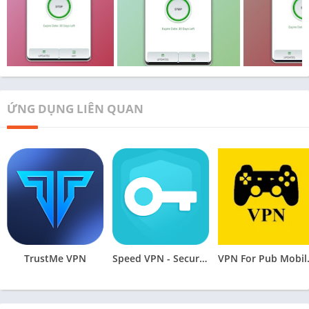
ỨNG DỤNG LIÊN QUAN
TrustMe VPN
Speed VPN - Secure VPN Proxy
VPN Fo