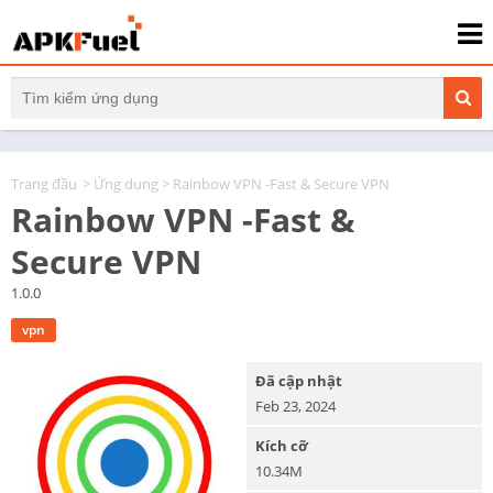
Trang đầu
>
Ứng dụng
> Rainbow VPN -Fast & Secure VPN
Rainbow VPN -Fast &
Secure VPN
1.0.0
vpn
Đã cập nhật
Feb 23, 2024
Kích cỡ
10.34M