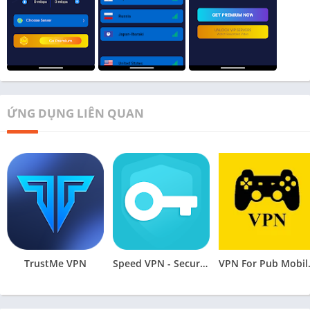
ỨNG DỤNG LIÊN QUAN
TrustMe VPN
Speed VPN - Secure VPN Proxy
VPN Fo