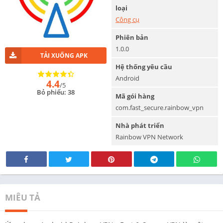
loại
Công cụ
Phiên bản
1.0.0
TẢI XUỐNG APK
Hệ thống yêu cầu
Android
4.4
/5
Bỏ phiếu: 38
Mã gói hàng
com.fast_secure.rainbow_vpn
Nhà phát triển
Rainbow VPN Network
MIÊU TẢ