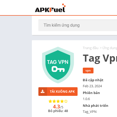
Trang đầu
>
Ứng dụn
Tag Vp
vpn
Đã cập nhật
Feb 23, 2024
TẢI XUỐNG APK
Phiên bản
1.0.6
4.3
Nhà phát triển
/5
Bỏ phiếu: 48
Tag_VPN