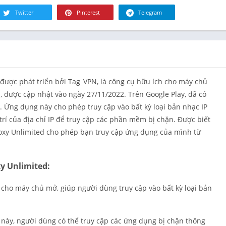
Tài chính
Twitter
Pinterest
Telegram
Đồ ăn & Th
uống
Sức khỏe &
hình
Nhà ở
được phát triển bởi Tag_VPN, là công cụ hữu ích cho máy chủ
Thư viện &
, được cập nhật vào ngày 27/11/2022. Trên Google Play, đã có
Phong cách
. Ứng dụng này cho phép truy cập vào bất kỳ loại bản nhạc IP
Bản đồ & Đ
trí của địa chỉ IP để truy cập các phần mềm bị chặn. Được biết
hướng
roxy Unlimited cho phép bạn truy cập ứng dụng của mình từ
Y học
Âm nhạc &
thanh
y Unlimited:
Lựa chọn c
người biên
cho máy chủ mở, giúp người dùng truy cập vào bất kỳ loại bản
Tin tức & T
Nuôi dạy co
này, người dùng có thể truy cập các ứng dụng bị chặn thông