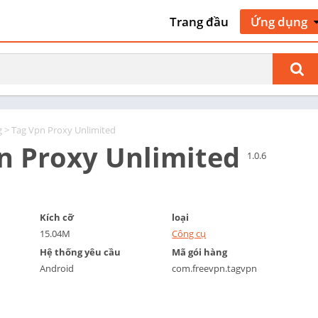
Trang đầu
Ứng dụng
Nghệ thuật 
kế
Giao thông 
cộ
Làm đẹp
g
> Tag Vpn Proxy Unlimited
Sách & Tài 
n Proxy Unlimited
tham khảo
1.0.6
Kinh doanh
Truyện tra
Giao tiếp
Kích cỡ
loại
15.04M
Công cụ
Hẹn hò
Hệ thống yêu cầu
Mã gói hàng
Giáo dục
Android
com.freevpn.tagvpn
Giải trí
Sự kiện