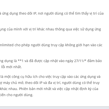
Cá nhân hó
Quay phim
 ứng dụng theo dõi IP, nơi người dùng có thể tìm thấy vị trí của
Làm việc
Mua sắm
dụng của mình với vị trí khác nhau thông qua việc sử dụng ứng
Xã hội
Thể thao
nlimited cho phép người dùng truy cập không giới hạn vào các
Công cụ
Sổ tay du lị
ứng dụng là **1 và đã được cập nhật vào ngày 27/11/* đảm bảo
Thời tiết
 lỗi mới nhất.
Trình phát 
chỉnh sửa v
là một công cụ hữu ích cho việc truy cập vào các ứng dụng và
ợ máy chủ mở, theo dõi IP và đa vị trí, người dùng có thể truy
í khác nhau. Phiên bản mới nhất và việc cập nhật định kỳ của
tiến cho người dùng.