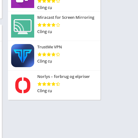
Nhập vai
Công cụ
ức
Mô phỏng
Miracast for Screen Mirroring
 Thể
Chiến lược
Công cụ
Trả lời câu hỏi
TrustMe VPN
 Demo
 sống
Công cụ
iều
Norlys – forbrug og elpriser
Công cụ
 Âm
ủa
 tập
ạp chí
n cái