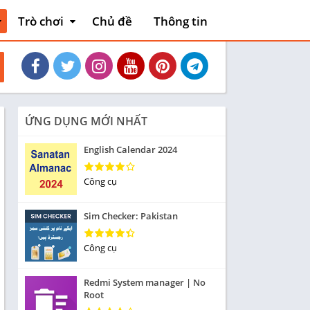
Trò chơi
Chủ đề
Thông tin
thiết
Hoạt động
Phiêu lưu mạo
và xe
hiểm
Máy chơi game
Bài
ỨNG DỤNG MỚI NHẤT
liệu
Thẻ bài
English Calendar 2024
Sòng bạc
Tiêu khiển
Công cụ
nh
Giáo dục
Sim Checker: Pakistan
Âm nhạc
Từ
Công cụ
Yêu thích
Redmi System manager | No
Ghép hình
Root
Cuộc đua