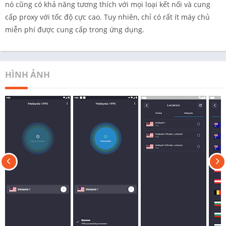
nó cũng có khả năng tương thích với mọi loại kết nối và cung
cấp proxy với tốc độ cực cao. Tuy nhiên, chỉ có rất ít máy chủ
miễn phí được cung cấp trong ứng dụng.
HÌNH ẢNH