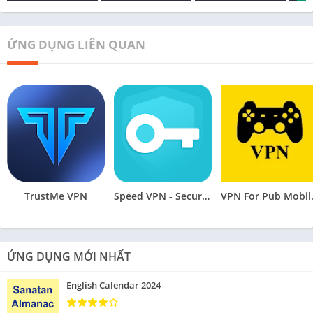
ỨNG DỤNG LIÊN QUAN
TrustMe VPN
Speed VPN - Secure VPN Proxy
VPN Fo
ỨNG DỤNG MỚI NHẤT
English Calendar 2024