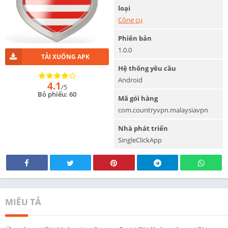
loại
Công cụ
Phiên bản
1.0.0
TẢI XUỐNG APK
Hệ thống yêu cầu
Android
4.1
/5
Bỏ phiếu: 60
Mã gói hàng
com.countryvpn.malaysiavpn
Nhà phát triển
SingleClickApp
MIÊU TẢ