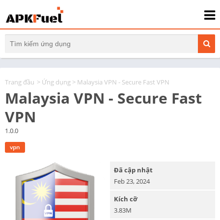
Trang đầu
>
Ứng dụng
> Malaysia VPN - Secure Fast VPN
Malaysia VPN - Secure Fast
VPN
1.0.0
vpn
Đã cập nhật
Feb 23, 2024
Kích cỡ
3.83M