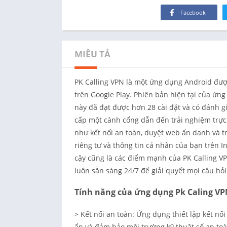
Facebook
MIÊU TẢ
PK Calling VPN là một ứng dụng Android được
trên Google Play. Phiên bản hiện tại của ứn
này đã đạt được hơn 28 cài đặt và có đánh gi
cấp một cánh cổng dẫn đến trải nghiệm trực 
như kết nối an toàn, duyệt web ẩn danh và t
riêng tư và thông tin cá nhân của bạn trên I
cậy cũng là các điểm mạnh của PK Calling V
luôn sẵn sàng 24/7 để giải quyết mọi câu hỏ
Tính năng của ứng dụng Pk Caling VP
> Kết nối an toàn: Ứng dụng thiết lập kết nố
ẩn và đảm bảo môi trường kỹ thuật số an toà