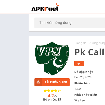
Trang đầu
>
Ứng dụn
Pk Cal
vpn
Đã cập nhật
Feb 23, 2024
TẢI XUỐNG APK
Phiên bản
1.3.0
4.2
Nhà phát triển
/5
Bỏ phiếu: 35
Sky Eye