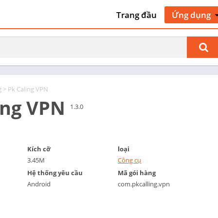
Trang đầu
Ứng dụng
Nghệ thuật 
kế
Giao thông 
cộ
Làm đẹp
g
> Pk Caling VPN
Sách & Tài 
ing VPN
tham khảo
1.3.0
Kinh doanh
Truyện tra
Giao tiếp
Kích cỡ
loại
3.45M
Công cụ
Hẹn hò
Hệ thống yêu cầu
Mã gói hàng
Giáo dục
Android
com.pkcalling.vpn
Giải trí
Sự kiện