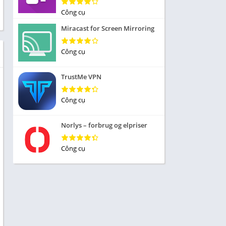
Nhập vai
Công cụ
ức
Mô phỏng
Miracast for Screen Mirroring
 Thể
Chiến lược
Công cụ
Trả lời câu hỏi
TrustMe VPN
 Demo
 sống
Công cụ
iều
Norlys – forbrug og elpriser
Công cụ
 Âm
ủa
 tập
ạp chí
n cái