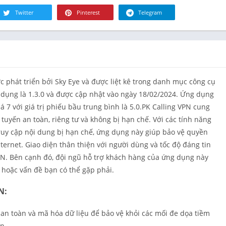
Tài chính
Twitter
Pinterest
Telegram
Đồ ăn & Th
uống
Sức khỏe &
hình
Nhà ở
 phát triển bởi Sky Eye và được liệt kê trong danh mục công cụ
Thư viện &
g dụng là 1.3.0 và được cập nhật vào ngày 18/02/2024. Ứng dụng
Phong cách
á 7 với giá trị phiếu bầu trung bình là 5.0.PK Calling VPN cung
Bản đồ & Đ
tuyến an toàn, riêng tư và không bị hạn chế. Với các tính năng
hướng
ruy cập nội dung bị hạn chế, ứng dụng này giúp bảo vệ quyền
Y học
nternet. Giao diện thân thiện với người dùng và tốc độ đáng tin
Âm nhạc &
PN. Bên cạnh đó, đội ngũ hỗ trợ khách hàng của ứng dụng này
thanh
i hoặc vấn đề bạn có thể gặp phải.
Lựa chọn c
người biên
N:
Tin tức & T
i an toàn và mã hóa dữ liệu để bảo vệ khỏi các mối đe dọa tiềm
Nuôi dạy co
n.