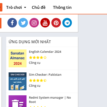
Trò chơi
Chủ đề
Thông tin
thiết
Hoạt động
Phiêu lưu mạo
và xe
hiểm
Máy chơi game
Bài
ỨNG DỤNG MỚI NHẤT
liệu
Thẻ bài
English Calendar 2024
Sòng bạc
Tiêu khiển
Công cụ
nh
Giáo dục
Sim Checker: Pakistan
Âm nhạc
Từ
Công cụ
Yêu thích
Redmi System manager | No
Ghép hình
Root
Cuộc đua