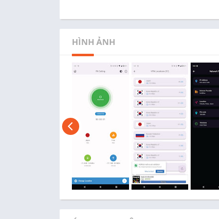
HÌNH ẢNH