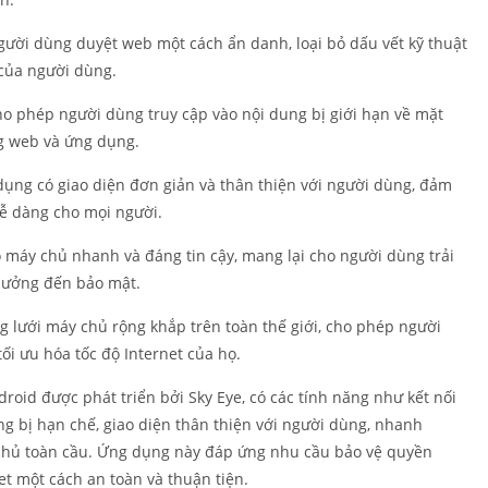
Cá nhân hó
ời dùng duyệt web một cách ẩn danh, loại bỏ dấu vết kỹ thuật
Quay phim
 của người dùng.
Làm việc
Mua sắm
ho phép người dùng truy cập vào nội dung bị giới hạn về mặt
ng web và ứng dụng.
Xã hội
Thể thao
dụng có giao diện đơn giản và thân thiện với người dùng, đảm
Công cụ
dễ dàng cho mọi người.
Sổ tay du lị
 máy chủ nhanh và đáng tin cậy, mang lại cho người dùng trải
Thời tiết
hưởng đến bảo mật.
Trình phát 
lưới máy chủ rộng khắp trên toàn thế giới, cho phép người
chỉnh sửa v
tối ưu hóa tốc độ Internet của họ.
roid được phát triển bởi Sky Eye, có các tính năng như kết nối
ng bị hạn chế, giao diện thân thiện với người dùng, nhanh
chủ toàn cầu. Ứng dụng này đáp ứng nhu cầu bảo vệ quyền
net một cách an toàn và thuận tiện.