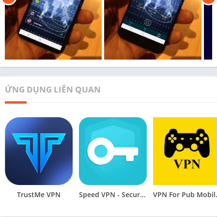
ỨNG DỤNG LIÊN QUAN
TrustMe VPN
Speed VPN - Secure VPN Proxy
VPN Fo