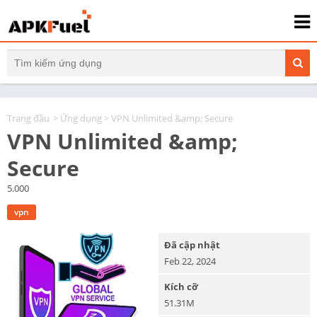
Trang đầu
>
Ứng dụng
> VPN Unlimited &amp; Secure
VPN Unlimited &amp;
Secure
5.000
vpn
Đã cập nhật
Feb 22, 2024
Kích cỡ
51.31M