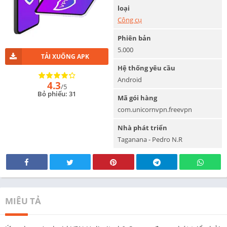
loại
Công cụ
Phiên bản
5.000
TẢI XUỐNG APK
Hệ thống yêu cầu
Android
4.3
/5
Bỏ phiếu: 31
Mã gói hàng
com.unicornvpn.freevpn
Nhà phát triển
Taganana - Pedro N.R
MIÊU TẢ