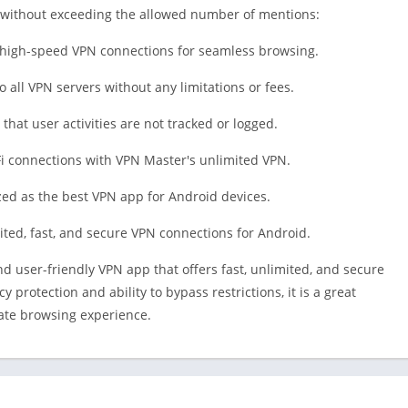
Cá nhân hó
ed without exceeding the allowed number of mentions:
Quay phim
s high-speed VPN connections for seamless browsing.
Làm việc
 all VPN servers without any limitations or fees.
Mua sắm
Xã hội
that user activities are not tracked or logged.
Thể thao
Fi connections with VPN Master's unlimited VPN.
Công cụ
zed as the best VPN app for Android devices.
Sổ tay du lị
Thời tiết
ted, fast, and secure VPN connections for Android.
Trình phát 
and user-friendly VPN app that offers fast, unlimited, and secure
chỉnh sửa v
y protection and ability to bypass restrictions, it is a great
vate browsing experience.