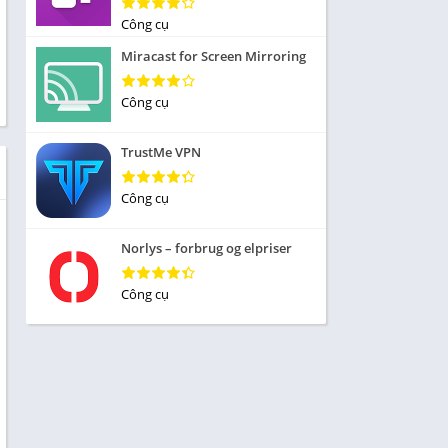
Nhập vai
Công cụ
ức
Mô phỏng
Miracast for Screen Mirroring
 Thể
Chiến lược
Công cụ
Trả lời câu hỏi
TrustMe VPN
 Demo
 sống
Công cụ
iều
Norlys – forbrug og elpriser
Công cụ
 Âm
ủa
 tập
ạp chí
n cái