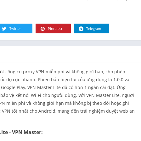
Tài chính
Đồ ăn & Th
uống
Sức khỏe &
Twitter
Pinterest
Telegram
hình
Nhà ở
Thư viện &
Phong cách
Bản đồ & Đ
ột công cụ proxy VPN miễn phí và không giới hạn, cho phép
hướng
tốc độ cực nhanh. Phiên bản hiện tại của ứng dụng là 1.0.0 và
Y học
Google Play, VPN Master Lite đã có hơn 1 ngàn cài đặt. Ứng
Âm nhạc &
ảo vệ kết nối Wi-Fi cho người dùng. Với VPN Master Lite, người
thanh
VPN miễn phí và không giới hạn mà không bị theo dõi hoặc ghi
Lựa chọn c
g VPN tốt nhất cho Android, mang đến trải nghiệm duyệt web an
người biên
Tin tức & T
ite - VPN Master:
Nuôi dạy co