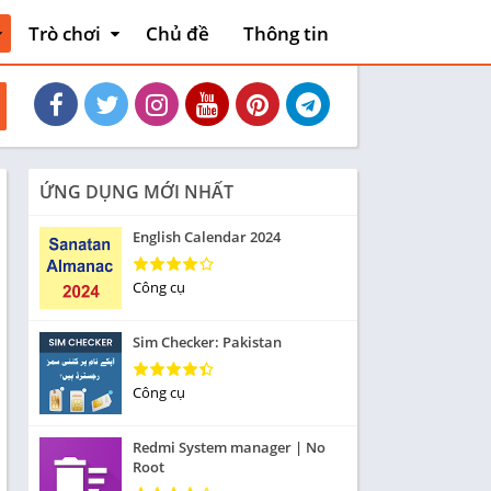
Trò chơi
Chủ đề
Thông tin
thiết
Hoạt động
Phiêu lưu mạo
và xe
hiểm
Máy chơi game
Bài
ỨNG DỤNG MỚI NHẤT
liệu
Thẻ bài
English Calendar 2024
Sòng bạc
Tiêu khiển
Công cụ
nh
Giáo dục
Sim Checker: Pakistan
Âm nhạc
Từ
Công cụ
Yêu thích
Redmi System manager | No
Ghép hình
Root
Cuộc đua