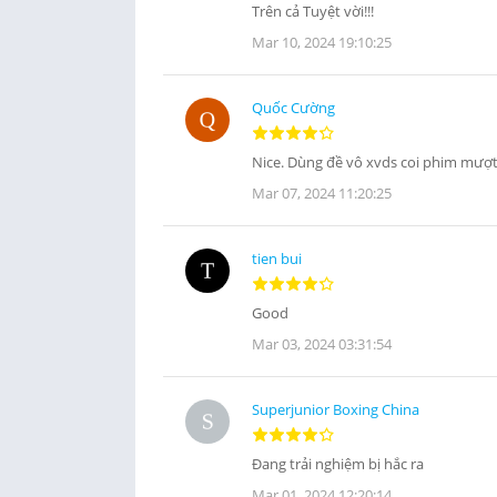
Trên cả Tuyệt vời!!!
Mar 10, 2024 19:10:25
Quốc Cường
Nice. Dùng đề vô xvds coi phim mượt
Mar 07, 2024 11:20:25
tien bui
Good
Mar 03, 2024 03:31:54
Superjunior Boxing China
Đang trải nghiệm bị hắc ra
Mar 01, 2024 12:20:14