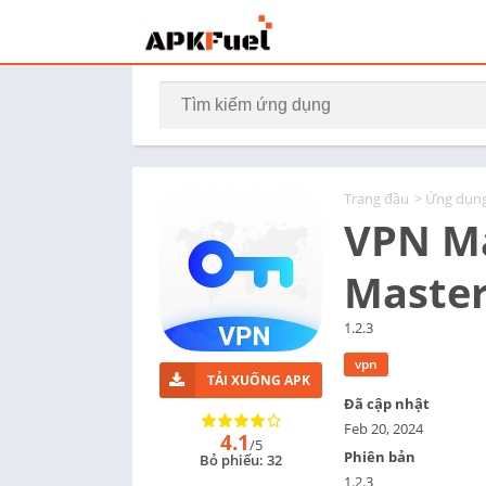
Trang đầu
>
Ứng dụn
VPN Ma
Maste
1.2.3
vpn
TẢI XUỐNG APK
Đã cập nhật
Feb 20, 2024
4.1
/5
Phiên bản
Bỏ phiếu: 32
1.2.3