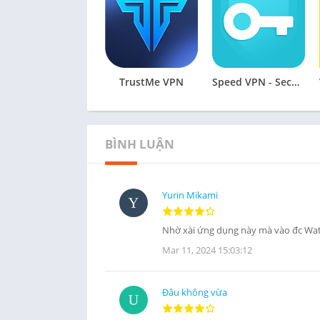
TrustMe VPN
Speed VPN - Secure VPN Proxy
BÌNH LUẬN
Yurin Mikami
Nhờ xài ứng dụng này mà vào đc Watt
Mar 11, 2024 15:03:12
Đâu không vừa