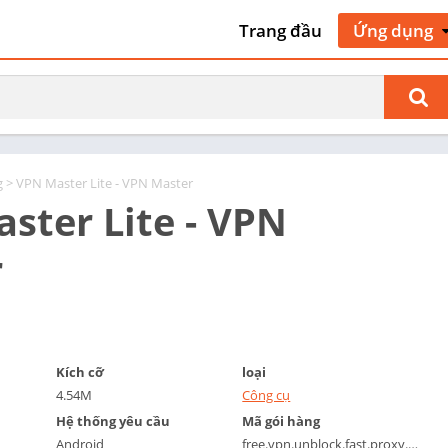
Trang đầu
Ứng dụng
Nghệ thuật 
kế
Giao thông 
cộ
Làm đẹp
g
> VPN Master Lite - VPN Master
Sách & Tài 
ster Lite - VPN
tham khảo
Kinh doanh
r
Truyện tra
Giao tiếp
Hẹn hò
Giáo dục
Kích cỡ
loại
Giải trí
4.54M
Công cụ
Sự kiện
Hệ thống yêu cầu
Mã gói hàng
Android
free.vpn.unblock.fast.proxy.vpn.master.pro.lite