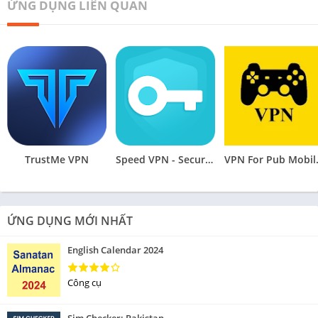
ỨNG DỤNG LIÊN QUAN
TrustMe VPN
Speed VPN - Secure VPN Proxy
VPN Fo
ỨNG DỤNG MỚI NHẤT
English Calendar 2024
Công cụ