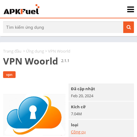
Trang đầu
>
Ứng dụng
> VPN Woorld
VPN Woorld
2.1.1
vpn
Đã cập nhật
Feb 20, 2024
Kích cỡ
7.04M
loại
Công cụ