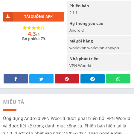
Phiên bản
2.1.1
TẢI XUỐNG APK
Hệ thống yêu cầu
Android
4.3
/5
Bỏ phiếu: 79
Mã gói hàng
worldvpn.worldvpn.appvpn
Nhà phát triển
VPN Woorld
MIÊU TẢ
Ứng dụng Android VPN Woorld được phát triển bởi VPN Woorld
và được liệt kê trong danh mục công cụ. Phiên bản hiện tại là
2.1.1, được cập nhật vào ngày 15/05/2022. Theo Google Play,