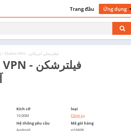
Trang đầu
Ứng dụng
Nghệ thuật 
kế
Giao thông 
cộ
Làm đẹp
g
> Shahin VPN - فیلترشکن آمریکایی
Sách & Tài 
 - فیلترشکن
tham khảo
Kinh doanh
آ
Truyện tra
Giao tiếp
Hẹn hò
Giáo dục
Kích cỡ
loại
Giải trí
10.00M
Công cụ
Sự kiện
Hệ thống yêu cầu
Mã gói hàng
Android
vi16606