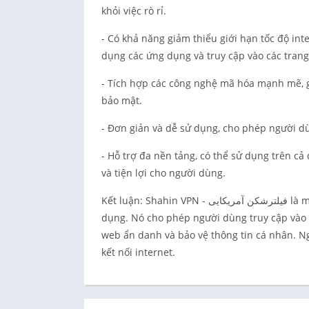
khỏi việc rò rỉ.
- Có khả năng giảm thiểu giới hạn tốc độ int
dụng các ứng dụng và truy cập vào các tran
- Tích hợp các công nghệ mã hóa mạnh mẽ, g
bảo mật.
- Đơn giản và dễ sử dụng, cho phép người dù
- Hỗ trợ đa nền tảng, có thể sử dụng trên cả
và tiện lợi cho người dùng.
Kết luận: Shahin VPN - فیلترشکن آمریکایی là một ứng dụng VPN có các tính năng an toàn, bảo mật và dễ sử
dụng. Nó cho phép người dùng truy cập vào 
web ẩn danh và bảo vệ thông tin cá nhân. Ng
kết nối internet.