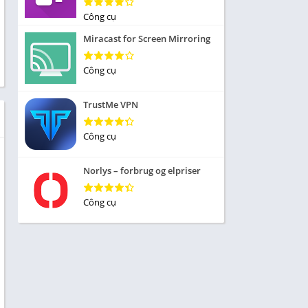
Nhập vai
Công cụ
ức
Mô phỏng
Miracast for Screen Mirroring
 Thể
Chiến lược
Công cụ
Trả lời câu hỏi
TrustMe VPN
 Demo
 sống
Công cụ
iều
Norlys – forbrug og elpriser
Công cụ
 Âm
ủa
 tập
ạp chí
n cái