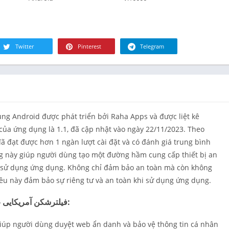
Tài chính
Đồ ăn & Th
uống
Sức khỏe &
Twitter
Pinterest
Telegram
hình
Nhà ở
Thư viện &
Phong cách
Bản đồ & Đ
hướng
của ứng dụng là 1.1, đã cập nhật vào ngày 22/11/2023. Theo
Y học
Âm nhạc &
ng này giúp người dùng tạo một đường hầm cung cấp thiết bị an
thanh
và sử dụng ứng dụng. Không chỉ đảm bảo an toàn mà còn không
Lựa chọn c
ều này đảm bảo sự riêng tư và an toàn khi sử dụng ứng dụng.
người biên
Tính năng của ứng dụng Shahin VPN - فیلترشکن آمریکایی:
Tin tức & T
Nuôi dạy co
giúp người dùng duyệt web ẩn danh và bảo vệ thông tin cá nhân