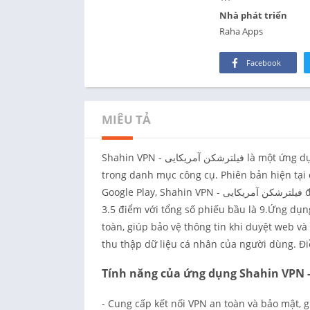
Nhà phát triển
Raha Apps
Facebook
MIÊU TẢ
Shahin VPN - فیلترشکن آمریکایی là một ứng dụng Android được phát triển bởi Raha Apps và được liệt kê
trong danh mục công cụ. Phiên bản hiện tại 
Google Play, Shahin VPN - فیلترشکن آمریکایی đã đạt được hơn 1 ngàn lượt cài đặt và có đánh giá trung bình
3.5 điểm với tổng số phiếu bầu là 9.Ứng dụ
toàn, giúp bảo vệ thông tin khi duyệt web 
thu thập dữ liệu cá nhân của người dùng. Đi
- Cung cấp kết nối VPN an toàn và bảo mật, 