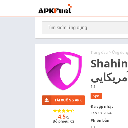
Trang đầu
>
Ứng dụn
Shahin VPN
مریکایی
1.1
vpn
TẢI XUỐNG APK
Đã cập nhật
Feb 18, 2024
4.5
/5
Phiên bản
Bỏ phiếu: 62
1.1