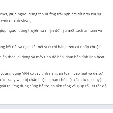
Cá nhân hó
Quay phim
ernet, giúp người dùng tận hưởng trải nghiệm tốt hơn khi sử
Làm việc
g web nhanh chóng.
Mua sắm
iúp người dùng truyền và nhận dữ liệu một cách an toàn và
Xã hội
Thể thao
ng kết nối và ngắt kết nối VPN chỉ bằng một cú nhấp chuột.
Công cụ
Sổ tay du lị
 điện thoại di động và máy tính để bàn, đảm bảo tính linh hoạt
Thời tiết
Trình phát 
chỉnh sửa v
các trang web bị chặn hoặc bị hạn chế một cách tự do, duyệt
oài ra, ứng dụng cũng hỗ trợ đa nền tảng và giúp tối ưu tốc độ