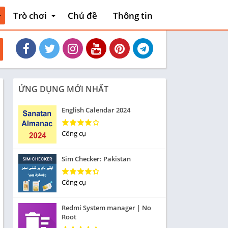
Trò chơi
Chủ đề
Thông tin
thiết
Hoạt động
Phiêu lưu mạo
và xe
hiểm
Máy chơi game
Bài
ỨNG DỤNG MỚI NHẤT
liệu
Thẻ bài
English Calendar 2024
Sòng bạc
Tiêu khiển
Công cụ
nh
Giáo dục
Sim Checker: Pakistan
Âm nhạc
Từ
Công cụ
Yêu thích
Redmi System manager | No
Ghép hình
Root
Cuộc đua