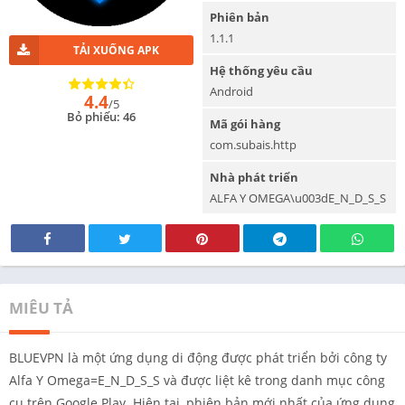
Phiên bản
1.1.1
TẢI XUỐNG APK
Hệ thống yêu cầu
Android
4.4
/5
Bỏ phiếu: 46
Mã gói hàng
com.subais.http
Nhà phát triển
ALFA Y OMEGA\u003dE_N_D_S_S
MIÊU TẢ
BLUEVPN là một ứng dụng di động được phát triển bởi công ty
Alfa Y Omega=E_N_D_S_S và được liệt kê trong danh mục công
cụ trên Google Play. Hiện tại, phiên bản mới nhất của ứng dụng