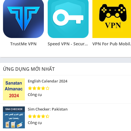
TrustMe VPN
Speed VPN - Secure VPN Proxy
VPN Fo
ỨNG DỤNG MỚI NHẤT
English Calendar 2024
Công cụ
Sim Checker: Pakistan
Công cụ