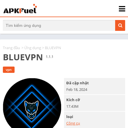
Trang đầu
>
Ứng dụng
> BLUEVPN
BLUEVPN
1.1.1
vpn
Đã cập nhật
Feb 18, 2024
Kích cỡ
17.43M
loại
Công cụ