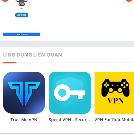
ỨNG DỤNG LIÊN QUAN
TrustMe VPN
Speed VPN - Secure VPN Proxy
VPN Fo