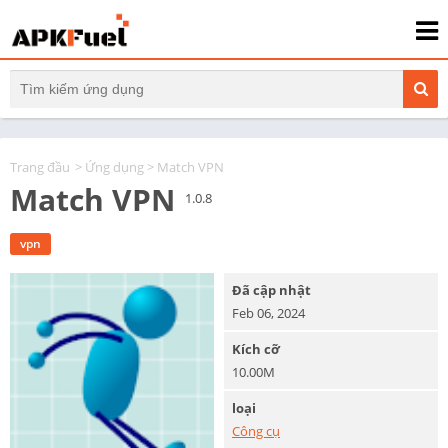
Trang đầu
>
Ứng dụng
> Match VPN
Match VPN
1.0.8
vpn
Đã cập nhật
Feb 06, 2024
Kích cỡ
10.00M
loại
Công cụ