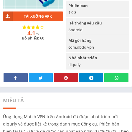
Phiên bản
1.0.8
TẢI XUỐNG APK
Hệ thống yêu cầu
Android
4.1
/5
Bỏ phiếu: 60
Mã gói hàng
com.dbdq.vpn
Nhà phát triển
diqurly
MIÊU TẢ
Ứng dụng Match VPN trên Android đã được phát triển bởi
diqurly và được liệt kê trong danh mục Công cụ. Phiên bản
hiện tại là 1.0.8 và đã được cập nhật vào ngày 07/06/2023. Theo