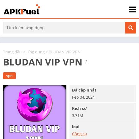
Trang đầu
>
Ứng dụng
> BLUDAN VIP VPN
BLUDAN VIP VPN
2
vpn
Đã cập nhật
Feb 04, 2024
Kích cỡ
3.71M
loại
Công cụ