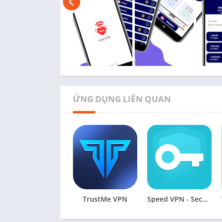
ỨNG DỤNG LIÊN QUAN
TrustMe VPN
Speed VPN - Secure VPN Proxy