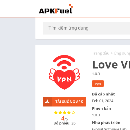
Trang đầu
>
Ứng dụn
Love V
1.0.3
vpn
Đã cập nhật
Feb 01, 2024
TẢI XUỐNG APK
Phiên bản
1.0.3
4
/5
Nhà phát triển
Bỏ phiếu: 35
Global Software Lab