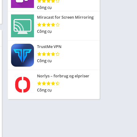
Nhập vai
Công cụ
ức
Mô phỏng
Miracast for Screen Mirroring
 Thể
Chiến lược
Công cụ
Trả lời câu hỏi
TrustMe VPN
 Demo
 sống
Công cụ
iều
Norlys – forbrug og elpriser
Công cụ
 Âm
ủa
 tập
ạp chí
n cái