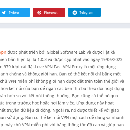
Tài chính
Đồ ăn & Th
Twitter
Pinterest
Telegram
uống
Sức khỏe &
hình
Nhà ở
Thư viện &
vpn
được phát triển bởi Global Software Lab và được liệt kê
Phong cách
iên bản hiện tại là 1.0.3 và được cập nhật vào ngày 19/06/2023.
Bản đồ & Đ
n 979 lượt cài đặt.Love VPN Fast VPN Proxy là một ứng dụng
hướng
anh chóng và không giới hạn. Bạn có thể kết nối chỉ bằng một
Y học
 chủ VPN miễn phí không giới hạn được đặt trên toàn thế giới và
Âm nhạc &
óa kết nối của bạn để ngăn các bên thứ ba theo dõi hoạt động
thanh
toàn hơn so với kết nối thông thường. Bạn cũng có thể bỏ qua
Lựa chọn c
ửa trong trường học hoặc nơi làm việc. Ứng dụng này hoạt
người biên
chất truyền dữ liệu di động. Ngoài ra, nó được thiết kế với giao
Tin tức & T
gian sử dụng. Bạn có thể kết nối VPN một cách dễ dàng và nhanh
ấp máy chủ VPN miễn phí với băng thông tốc độ cao và giúp bạn
Nuôi dạy co