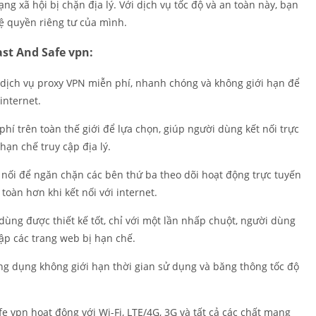
ạng xã hội bị chặn địa lý. Với dịch vụ tốc độ và an toàn này, bạn
Cá nhân hó
ệ quyền riêng tư của mình.
Quay phim
st And Safe vpn:
Làm việc
Mua sắm
dịch vụ proxy VPN miễn phí, nhanh chóng và không giới hạn để
Xã hội
internet.
Thể thao
 phí trên toàn thế giới để lựa chọn, giúp người dùng kết nối trực
Công cụ
ạn chế truy cập địa lý.
Sổ tay du lị
nối để ngăn chặn các bên thứ ba theo dõi hoạt động trực tuyến
Thời tiết
toàn hơn khi kết nối với internet.
Trình phát 
chỉnh sửa v
dùng được thiết kế tốt, chỉ với một lần nhấp chuột, người dùng
cập các trang web bị hạn chế.
ng dụng không giới hạn thời gian sử dụng và băng thông tốc độ
fe vpn hoạt động với Wi-Fi, LTE/4G, 3G và tất cả các chất mang