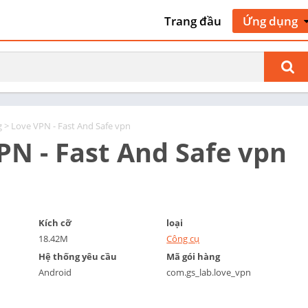
Trang đầu
Ứng dụng
Nghệ thuật 
kế
Giao thông 
cộ
Làm đẹp
g
> Love VPN - Fast And Safe vpn
Sách & Tài 
PN - Fast And Safe vpn
tham khảo
Kinh doanh
Truyện tra
Giao tiếp
Kích cỡ
loại
Hẹn hò
18.42M
Công cụ
Giáo dục
Hệ thống yêu cầu
Mã gói hàng
Giải trí
Android
com.gs_lab.love_vpn
Sự kiện