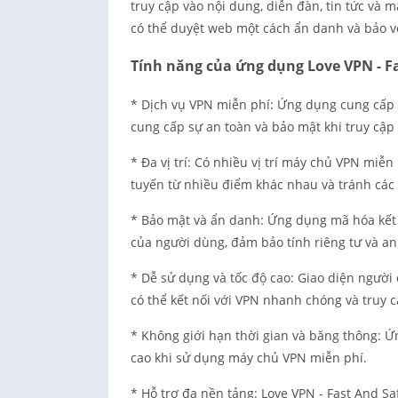
truy cập vào nội dung, diễn đàn, tin tức và m
có thể duyệt web một cách ẩn danh và bảo v
Tính năng của ứng dụng Love VPN - Fa
* Dịch vụ VPN miễn phí: Ứng dụng cung cấp 
cung cấp sự an toàn và bảo mật khi truy cập 
* Đa vị trí: Có nhiều vị trí máy chủ VPN miễn
tuyến từ nhiều điểm khác nhau và tránh các h
* Bảo mật và ẩn danh: Ứng dụng mã hóa kết 
của người dùng, đảm bảo tính riêng tư và an 
* Dễ sử dụng và tốc độ cao: Giao diện người 
có thể kết nối với VPN nhanh chóng và truy 
* Không giới hạn thời gian và băng thông: Ứ
cao khi sử dụng máy chủ VPN miễn phí.
* Hỗ trợ đa nền tảng: Love VPN - Fast And Sa