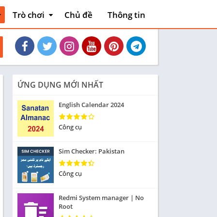
Trò chơi
Chủ đề
Thông tin
thiết
Hoạt động
Phiêu lưu mạo
và xe
hiểm
Máy chơi game
Bài
ỨNG DỤNG MỚI NHẤT
liệu
Thẻ bài
English Calendar 2024
Sòng bạc
Tiêu khiển
Công cụ
nh
Giáo dục
Sim Checker: Pakistan
Âm nhạc
Từ
Công cụ
Yêu thích
Redmi System manager | No
Ghép hình
Root
Cuộc đua