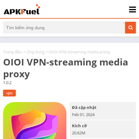
Trang đầu
>
Ứng dụng
> OIOI VPN-streaming media proxy
OIOI VPN-streaming media
proxy
1.0.2
vpn
Đã cập nhật
Feb 01, 2024
Kích cỡ
20.62M