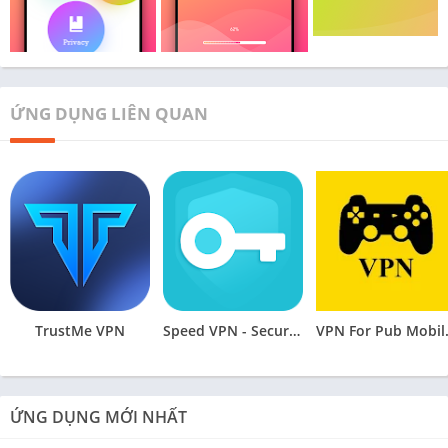
ỨNG DỤNG LIÊN QUAN
TrustMe VPN
Speed VPN - Secure VPN Proxy
VPN Fo
ỨNG DỤNG MỚI NHẤT