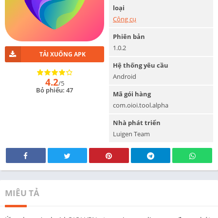
loại
Công cụ
Phiên bản
1.0.2
TẢI XUỐNG APK
Hệ thống yêu cầu
Android
4.2
/5
Bỏ phiếu: 47
Mã gói hàng
com.oioi.tool.alpha
Nhà phát triển
Luigen Team
MIÊU TẢ