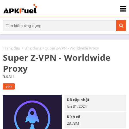
Trang đầu
>
Ứng dụng
> Super Z-VPN - Worldwide Proxy
Super Z-VPN - Worldwide
Proxy
3.6.311
vpn
Đã cập nhật
Jan 31, 2024
Kích cỡ
23.73M