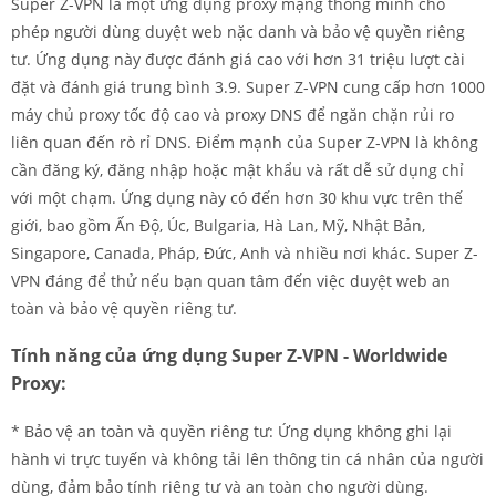
Super Z-VPN là một ứng dụng proxy mạng thông minh cho
phép người dùng duyệt web nặc danh và bảo vệ quyền riêng
tư. Ứng dụng này được đánh giá cao với hơn 31 triệu lượt cài
đặt và đánh giá trung bình 3.9. Super Z-VPN cung cấp hơn 1000
máy chủ proxy tốc độ cao và proxy DNS để ngăn chặn rủi ro
liên quan đến rò rỉ DNS. Điểm mạnh của Super Z-VPN là không
cần đăng ký, đăng nhập hoặc mật khẩu và rất dễ sử dụng chỉ
với một chạm. Ứng dụng này có đến hơn 30 khu vực trên thế
giới, bao gồm Ấn Độ, Úc, Bulgaria, Hà Lan, Mỹ, Nhật Bản,
Singapore, Canada, Pháp, Đức, Anh và nhiều nơi khác. Super Z-
VPN đáng để thử nếu bạn quan tâm đến việc duyệt web an
toàn và bảo vệ quyền riêng tư.
Tính năng của ứng dụng Super Z-VPN - Worldwide
Proxy:
* Bảo vệ an toàn và quyền riêng tư: Ứng dụng không ghi lại
hành vi trực tuyến và không tải lên thông tin cá nhân của người
dùng, đảm bảo tính riêng tư và an toàn cho người dùng.