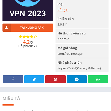
loại
Công cụ
Phiên bản
3.6.311
TẢI XUỐNG APK
Hệ thống yêu cầu
Android
4.2
/5
Bỏ phiếu: 77
Mã gói hàng
com.free.neo.vpn
Nhà phát triển
Super Z VPN(Privacy & Proxy)
MIÊU TẢ