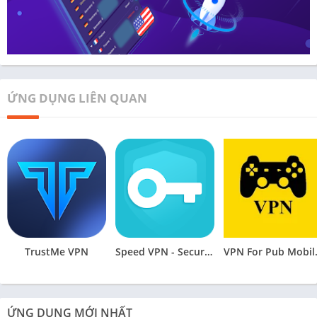
ỨNG DỤNG LIÊN QUAN
TrustMe VPN
Speed VPN - Secure VPN Proxy
VPN Fo
ỨNG DỤNG MỚI NHẤT