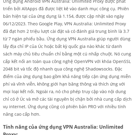
Ứng dụng Android VPN Australia: Unlimited Proxy được phát
triển bởi AltApps đã được liệt kê vào danh mục công cụ. Phiên
bản hiện tại của ứng dụng là 1.154, được cập nhật vào ngày
06/12/2023. Theo Google Play, VPN Australia: Unlimited Proxy
đã đạt hơn 2 triệu lượt cài đặt và có đánh giá trung bình là 3.7
từ 7 ngàn phiếu bầu. Ứng dụng VPN Australia giúp người dùng
lấy địa chỉ IP của Úc hoặc bất kỳ quốc gia nào khác từ danh
sách máy chủ tiêu chuẩn chỉ bằng một cú nhấp chuột. Nó cung
cấp kết nối an toàn qua công nghệ OpenVPN với khóa OpenSSL
2048 bit và tốc độ nhanh qua công nghệ Shadowsocks. Đặc
điểm của ứng dụng bao gồm khả năng tiếp cận ứng dụng miễn
phí và vĩnh viễn, không giới hạn băng thông và thích ứng với
mọi loại kết nối. Ngoài ra, nó cho phép truy cập vào nội dung
chỉ có ở Úc và mở các tài nguyên bị chặn bởi nhà cung cấp dịch
vụ internet. Ứng dụng cũng có phiên bản PRO với nhiều tính
năng cao cấp hơn.
Tính năng của ứng dụng VPN Australia: Unlimited
Proxy: