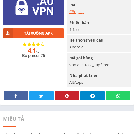
loại
Công cụ
Phiên bản
1.155
TẢI XUỐNG APK
Hệ thống yêu cầu
Android
4.1
/5
Bỏ phiếu: 76
Mã gói hàng
vpn.australia_tap2free
Nhà phát triển
AltApps
MIÊU TẢ