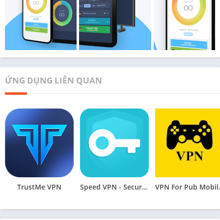
ỨNG DỤNG LIÊN QUAN
TrustMe VPN
Speed VPN - Secure VPN Proxy
VPN Fo