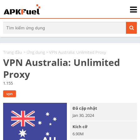
Trang đầu
>
Ứng dụng
> VPN Australia: Unlimited Proxy
VPN Australia: Unlimited
Proxy
1.155
vpn
Đã cập nhật
Jan 30, 2024
Kích cỡ
6.90M