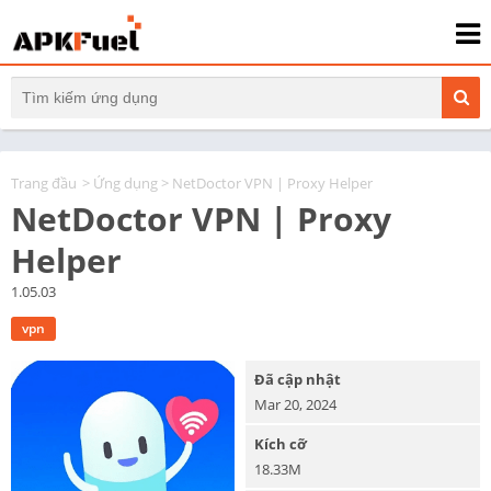
Trang đầu
>
Ứng dụng
> NetDoctor VPN | Proxy Helper
NetDoctor VPN | Proxy
Helper
1.05.03
vpn
Đã cập nhật
Mar 20, 2024
Kích cỡ
18.33M