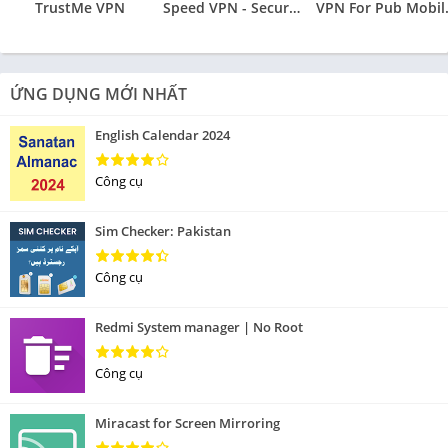
TrustMe VPN
Speed VPN - Secure VPN Proxy
VPN Fo
ỨNG DỤNG MỚI NHẤT
English Calendar 2024
Công cụ
Sim Checker: Pakistan
Công cụ
Redmi System manager | No Root
Công cụ
Miracast for Screen Mirroring