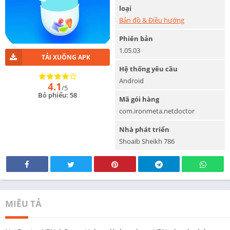
loại
Bản đồ & Điều hướng
Phiên bản
1.05.03
TẢI XUỐNG APK
Hệ thống yêu cầu
Android
4.1
/5
Bỏ phiếu: 58
Mã gói hàng
com.ironmeta.netdoctor
Nhà phát triển
Shoaib Sheikh 786
MIÊU TẢ