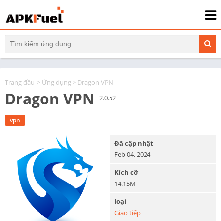
Trang đầu
>
Ứng dụng
> Dragon VPN
Dragon VPN
2.0.52
vpn
Đã cập nhật
Feb 04, 2024
Kích cỡ
14.15M
loại
Giao tiếp