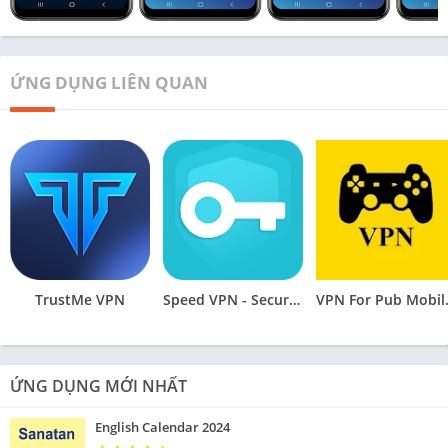
ỨNG DỤNG LIÊN QUAN
TrustMe VPN
Speed VPN - Secure VPN Proxy
VPN Fo
ỨNG DỤNG MỚI NHẤT
English Calendar 2024