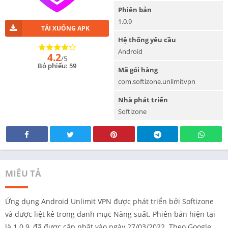
Phiên bản
1.0.9
TẢI XUỐNG APK
Hệ thống yêu cầu
Android
4.2
/5
Bỏ phiếu: 59
Mã gói hàng
com.softizone.unlimitvpn
Nhà phát triển
Softizone
MIÊU TẢ
Ứng dụng Android Unlimit VPN được phát triển bởi Softizone
và được liệt kê trong danh mục Năng suất. Phiên bản hiện tại
là 1.0.9, đã được cập nhật vào ngày 27/03/2022. Theo Google