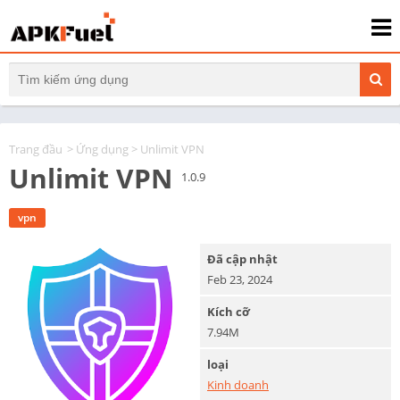
Trang đầu
>
Ứng dụng
> Unlimit VPN
Unlimit VPN
1.0.9
vpn
Đã cập nhật
Feb 23, 2024
Kích cỡ
7.94M
loại
Kinh doanh