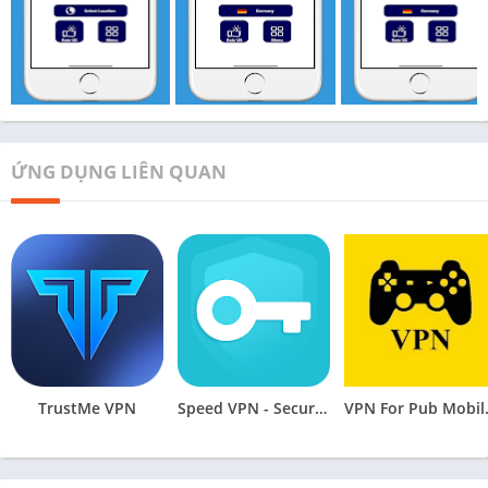
ỨNG DỤNG LIÊN QUAN
TrustMe VPN
Speed VPN - Secure VPN Proxy
VPN Fo