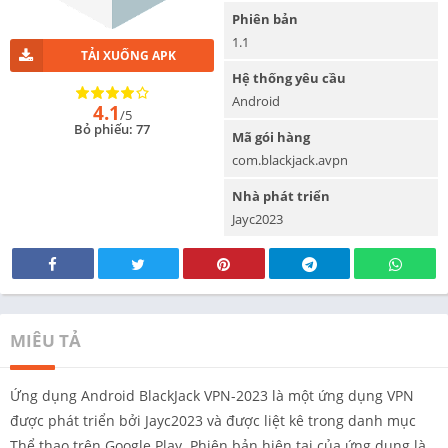
Phiên bản
1.1
TẢI XUỐNG APK
Hệ thống yêu cầu
Android
4.1
/5
Bỏ phiếu: 77
Mã gói hàng
com.blackjack.avpn
Nhà phát triển
Jayc2023
MIÊU TẢ
Ứng dụng Android BlackJack VPN-2023 là một ứng dụng VPN
được phát triển bởi Jayc2023 và được liệt kê trong danh mục
Thể thao trên Google Play. Phiên bản hiện tại của ứng dụng là