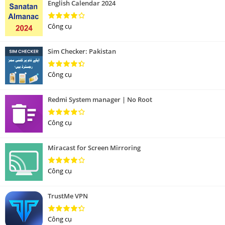
English Calendar 2024
Công cụ
Sim Checker: Pakistan
Công cụ
Redmi System manager | No Root
Công cụ
Miracast for Screen Mirroring
Công cụ
TrustMe VPN
Công cụ