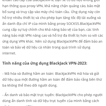
hạn thông qua proxy VPN, khả năng chặn quảng cáo, bảo mật
bổ sung và truy cập vào máy chủ toàn cầu. Ứng dụng này còn
hỗ trợ nhiều thiết bị và cho phép bạn tăng tốc độ tải xuống và
ẩn danh địa chỉ IP của mình bằng proxy SOCKS5.BlackJackVPN
cung cấp sự tuỳ chỉnh cho khả năng bảo vệ của bạn, các tính
năng bảo mật VPN nâng cao và hỗ trợ đa thiết bị hơn so với các
ứng dụng VPN khác. Nên sử dụng BlackJackVPN để đảm bảo an
toàn và bảo vệ dữ liệu cá nhân trong quá trình sử dụng
internet.
Tính năng của ứng dụng BlackJack VPN-2023:
- Mã hóa và đường hầm an toàn: BlackJackVPN mã hóa và gửi
dữ liệu qua một đường hầm an toàn để đảm bảo rằng bên thứ
ba không thể theo dõi người dùng.
- Ẩn danh và bảo mật trực tuyến: BlackJackVPN cho phép người
dùng ẩn danh tính và dữ liệu trực tuyến của mình bằng cách