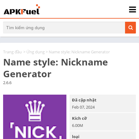
Trang đầu
>
Ứng dụng
> Name style: Nickname Generator
Name style: Nickname
Generator
2.6.6
Đã cập nhật
Feb 07, 2024
Kích cỡ
6.00M
loại