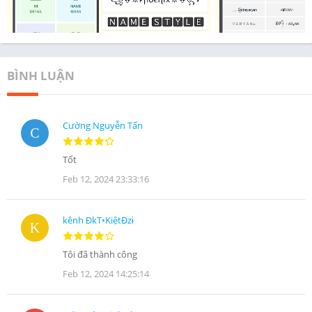
BÌNH LUẬN
Cường Nguyễn Tấn
Tốt
Feb 12, 2024 23:33:16
kênh ĐkT•KiệtĐzɨ
Tôi đã thành công
Feb 12, 2024 14:25:14