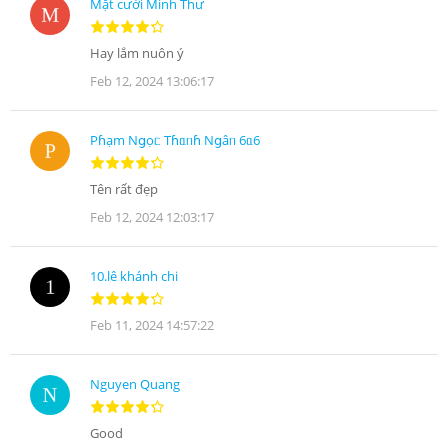
Mặt cười Minh Thư
Hay lắm nuôn ý
Feb 12, 2024 13:06:17
Pꚕạm Nցọᥴ Tꚕᥲᥒꚕ Nցâᥒ 6ᥲ6
Tên rất đẹp
Feb 12, 2024 12:03:17
10.lê khánh chi
Feb 11, 2024 14:57:22
Nguyen Quang
Good