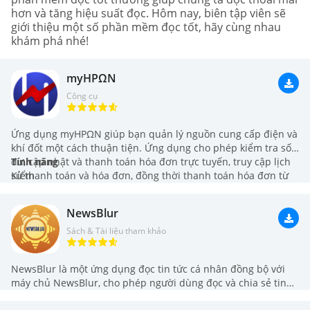
hơn và tăng hiệu suất đọc. Hôm nay, biên tập viên sẽ
giới thiệu một số phần mềm đọc tốt, hãy cùng nhau
khám phá nhé!
myΗΡΩΝ
Công cụ
Ứng dụng myΗΡΩΝ giúp bạn quản lý nguồn cung cấp điện và
khí đốt một cách thuận tiện. Ứng dụng cho phép kiểm tra số
dư, cập nhật và thanh toán hóa đơn trực tuyến, truy cập lịch
Tính năng
sử thanh toán và hóa đơn, đồng thời thanh toán hóa đơn từ
Kiểm
bên thứ ba. Bạn cũng có thể đăng ký tự đọc để theo dõi mức
tiêu thụ và xem lịch sử tiêu dùng.
NewsBlur
Sách & Tài liệu tham khảo
NewsBlur là một ứng dụng đọc tin tức cá nhân đồng bộ với
máy chủ NewsBlur, cho phép người dùng đọc và chia sẻ tin
tức từ các nguồn cấp dữ liệu của mình. Với tính năng đồng