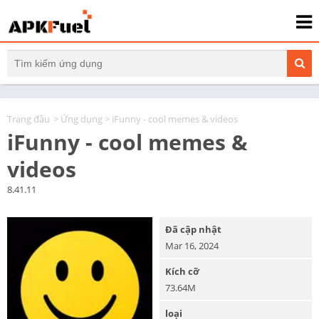
Trang đầu
>
Ứng dụng
> iFunny - cool memes & videos
iFunny - cool memes &
videos
8.41.11
Đã cập nhật
Mar 16, 2024
Kích cỡ
73.64M
loại