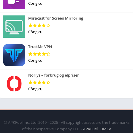
Công cụ
Miracast for Screen Mirroring
Công cụ
TrustMe VPN
Công cụ
Norlys – forbrug og elpriser
Công cụ
© APKFuel Inc. Ltd. 2019 - 2026 - All copyright assets are the trademarks
of their respective Company LLC. -
APKFuel
DMCA