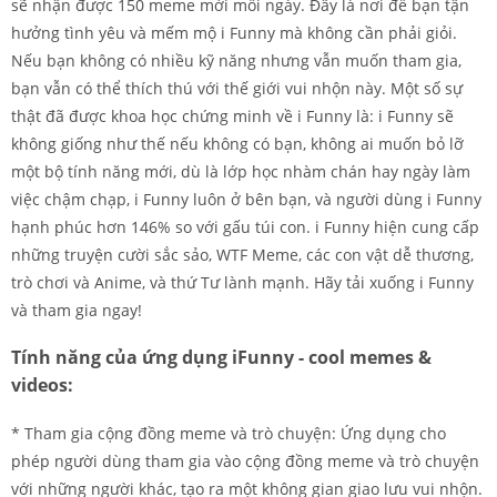
sẽ nhận được 150 meme mới mỗi ngày. Đây là nơi để bạn tận
hưởng tình yêu và mếm mộ i Funny mà không cần phải giỏi.
Nếu bạn không có nhiều kỹ năng nhưng vẫn muốn tham gia,
bạn vẫn có thể thích thú với thế giới vui nhộn này. Một số sự
thật đã được khoa học chứng minh về i Funny là: i Funny sẽ
không giống như thế nếu không có bạn, không ai muốn bỏ lỡ
một bộ tính năng mới, dù là lớp học nhàm chán hay ngày làm
việc chậm chạp, i Funny luôn ở bên bạn, và người dùng i Funny
hạnh phúc hơn 146% so với gấu túi con. i Funny hiện cung cấp
những truyện cười sắc sảo, WTF Meme, các con vật dễ thương,
trò chơi và Anime, và thứ Tư lành mạnh. Hãy tải xuống i Funny
và tham gia ngay!
Tính năng của ứng dụng iFunny - cool memes &
videos:
* Tham gia cộng đồng meme và trò chuyện: Ứng dụng cho
phép người dùng tham gia vào cộng đồng meme và trò chuyện
với những người khác, tạo ra một không gian giao lưu vui nhộn.