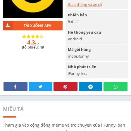
Giao thông và xe cộ
Phiên bản
8.41.11
TẢI XUỐNG APK
Hệ thống yêu cầu
Android
4.3
/5
Bỏ phiếu: 49
Mã gói hàng
mobi.ifunny
Nhà phát triển
iFunny Inc.
MIÊU TẢ
Tham gia vào cộng đồng meme và trò chuyện của i Funny, bạn