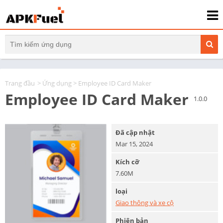
Trang đầu
>
Ứng dụng
> Employee ID Card Maker
Employee ID Card Maker
1.0.0
Đã cập nhật
Mar 15, 2024
Kích cỡ
7.60M
loại
Giao thông và xe cộ
Phiên bản