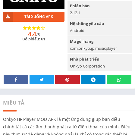
Phiên bản
2.12.1
TẢI XUỐNG APK
Hệ thống yêu cầu
Android
4.4
/5
Bỏ phiếu: 61
Mã gói hàng
com.onkyo.jp.musicplayer
Nhà phát triển
Onkyo Corporation
MIÊU TẢ
Onkyo HF Player MOD APK là một ứng dụng giúp bạn điều
chỉnh tất cả các âm thanh phát ra từ điện thoại của mình. Điều
này thực sự dễ dàng và không phải là chỉ có trong các thiết bị