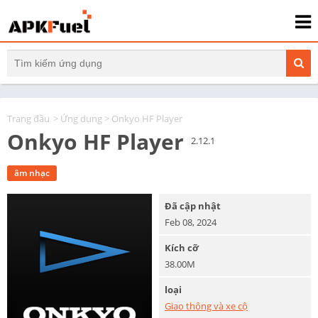
Trang đầu
>
Ứng dụng
> Onkyo HF Player
Onkyo HF Player
2.12.1
âm nhạc
Đã cập nhật
Feb 08, 2024
Kích cỡ
38.00M
loại
Giao thông và xe cộ