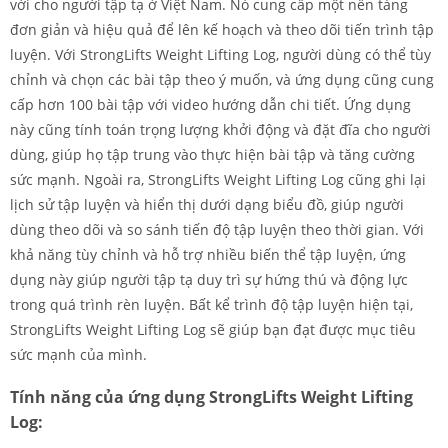
vời cho người tập tạ ở Việt Nam. Nó cung cấp một nền tảng
đơn giản và hiệu quả để lên kế hoạch và theo dõi tiến trình tập
luyện. Với StrongLifts Weight Lifting Log, người dùng có thể tùy
chỉnh và chọn các bài tập theo ý muốn, và ứng dụng cũng cung
cấp hơn 100 bài tập với video hướng dẫn chi tiết. Ứng dụng
này cũng tính toán trọng lượng khởi động và đặt đĩa cho người
dùng, giúp họ tập trung vào thực hiện bài tập và tăng cường
sức mạnh. Ngoài ra, StrongLifts Weight Lifting Log cũng ghi lại
lịch sử tập luyện và hiển thị dưới dạng biểu đồ, giúp người
dùng theo dõi và so sánh tiến độ tập luyện theo thời gian. Với
khả năng tùy chỉnh và hỗ trợ nhiều biến thể tập luyện, ứng
dụng này giúp người tập tạ duy trì sự hứng thú và động lực
trong quá trình rèn luyện. Bất kể trình độ tập luyện hiện tại,
StrongLifts Weight Lifting Log sẽ giúp bạn đạt được mục tiêu
sức mạnh của mình.
Tính năng của ứng dụng StrongLifts Weight Lifting
Log: