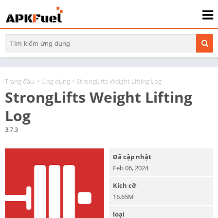
Trang đầu
>
Ứng dụng
> StrongLifts Weight Lifting Log
StrongLifts Weight Lifting
Log
3.7.3
Đã cập nhật
Feb 06, 2024
Kích cỡ
16.65M
loại