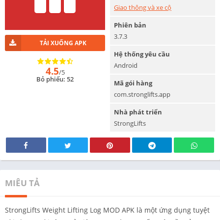
Giao thông và xe cộ
Phiên bản
3.7.3
TẢI XUỐNG APK
Hệ thống yêu cầu
Android
4.5
/5
Bỏ phiếu: 52
Mã gói hàng
com.stronglifts.app
Nhà phát triển
StrongLifts
MIÊU TẢ
StrongLifts Weight Lifting Log MOD APK là một ứng dụng tuyệt