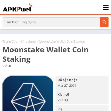
Trang đầu
>
Ứng dụng
> Moonstake Wallet Coin Staking
Moonstake Wallet Coin
Staking
2.26.0
Đã cập nhật
Mar 27, 2024
Kích cỡ
71.43M
loại