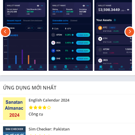
ỨNG DỤNG MỚI NHẤT
English Calendar 2024
Công cụ
Sim Checker: Pakistan