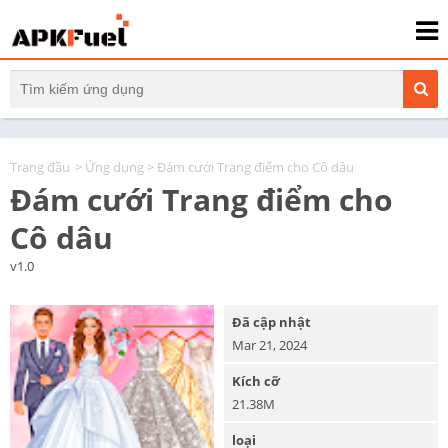
Trang đầu
>
Ứng dụng
> Đám cưới Trang điểm cho Cô dâu
Đám cưới Trang điểm cho
Cô dâu
v1.0
Đã cập nhật
Mar 21, 2024
Kích cỡ
21.38M
loại